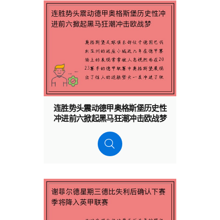
连胜势头震动德甲奥格斯堡历史性
冲进前六掀起黑马狂潮冲击欧战梦