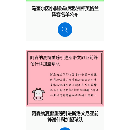
马奎尔因小腿伤缺席欧洲杯英格兰
阵容名单公布
阿森纳夏窗重磅引进斯洛文尼亚前
锋谢什科加盟球队