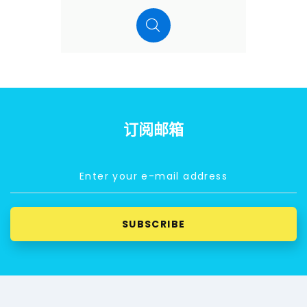
订阅邮箱
Enter your e-mail address
SUBSCRIBE