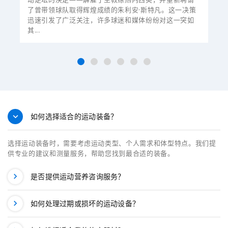
了曾带领球队取得辉煌成绩的朱利安·斯特凡。这一决策
迅速引发了广泛关注，许多球迷和媒体纷纷对这一突如
其...
如何选择适合的运动装备？
选择运动装备时，需要考虑运动类型、个人需求和体型特点。我们提
供专业的建议和测量服务，帮助您找到最合适的装备。
是否提供运动营养咨询服务？
如何处理过期或损坏的运动设备？