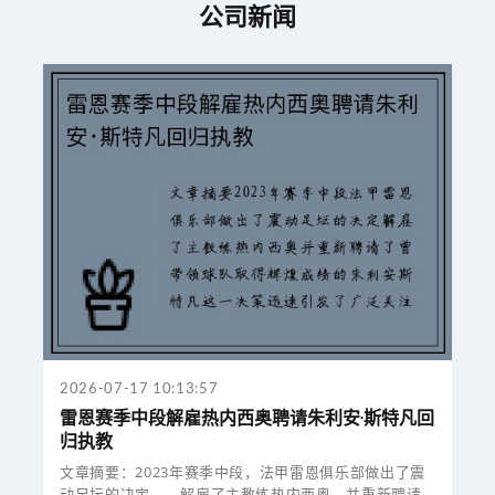
公司新闻
2026-07-17 10:13:57
雷恩赛季中段解雇热内西奥聘请朱利安·斯特凡回
归执教
文章摘要：2023年赛季中段，法甲雷恩俱乐部做出了震
动足坛的决定——解雇了主教练热内西奥，并重新聘请