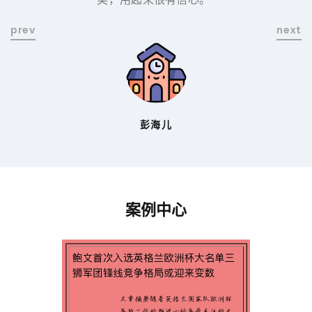
彭海儿
案例中心