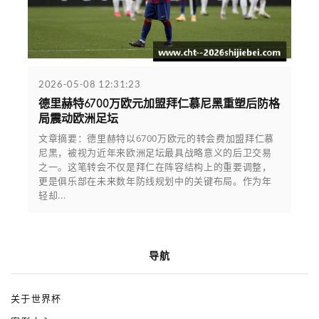
2026-05-08 12:31:23
德里赫特6700万欧元加盟拜仁慕尼黑重塑后防格
局震动欧洲足坛
文章摘要：德里赫特以6700万欧元的转会费加盟拜仁慕
尼黑，被视为近年来欧洲足坛最具战略意义的后卫交易
之一。这笔转会不仅是拜仁在阵容结构上的重要调整，
更是俱乐部在未来数年防线规划中的关键布局。作为年
轻却...
导航
关于世界杯