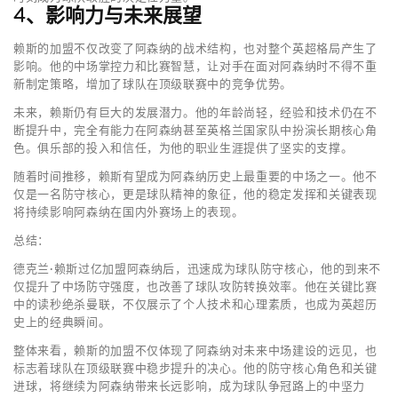
4、影响力与未来展望
赖斯的加盟不仅改变了阿森纳的战术结构，也对整个英超格局产生了
影响。他的中场掌控力和比赛智慧，让对手在面对阿森纳时不得不重
新制定策略，增加了球队在顶级联赛中的竞争优势。
未来，赖斯仍有巨大的发展潜力。他的年龄尚轻，经验和技术仍在不
断提升中，完全有能力在阿森纳甚至英格兰国家队中扮演长期核心角
色。俱乐部的投入和信任，为他的职业生涯提供了坚实的支撑。
随着时间推移，赖斯有望成为阿森纳历史上最重要的中场之一。他不
仅是一名防守核心，更是球队精神的象征，他的稳定发挥和关键表现
将持续影响阿森纳在国内外赛场上的表现。
总结：
德克兰·赖斯过亿加盟阿森纳后，迅速成为球队防守核心，他的到来不
仅提升了中场防守强度，也改善了球队攻防转换效率。他在关键比赛
中的读秒绝杀曼联，不仅展示了个人技术和心理素质，也成为英超历
史上的经典瞬间。
整体来看，赖斯的加盟不仅体现了阿森纳对未来中场建设的远见，也
标志着球队在顶级联赛中稳步提升的决心。他的防守核心角色和关键
进球，将继续为阿森纳带来长远影响，成为球队争冠路上的中坚力