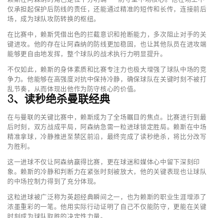
仅承担起保护后防线的责任，还能通过精准的短传和长传，连接前后
场，成为球队攻防转换的枢纽。
在比赛中，赖斯凭借出色的拦截意识和抢断能力，多次阻止对手的关
键进攻。他的存在让阿森纳的防线更加稳固，也让其他队员在进攻端
能够更自由地发挥，整个球队的战术执行力明显提升。
不仅如此，赖斯的身体素质和比赛专注力也极大增强了球队中场的竞
争力。他能够在高强度对抗中保持冷静，确保球队在关键时刻不被打
乱节奏，从而体现出他作为防守核心的价值。
3、读秒绝杀曼联经典
在与曼联的关键比赛中，赖斯成为了全场瞩目的焦点。比赛进行到最
后时刻，双方战成平局，阿森纳急需一粒进球锁定胜局。赖斯在中场
精准拿球，冷静推进至禁区前沿，最终完成了读秒绝杀，将比分改写
为胜利。
这一进球不仅让阿森纳赢得比赛，更在球迷和媒体心中留下深刻印
象。赖斯的冷静和判断力在紧张时刻被放大，他的关键表现也让球队
的中场控制力得到了充分体现。
这粒进球被广泛称为英超经典瞬间之一，也为赖斯的职业生涯增添了
浓墨重彩的一笔。他用实际行动证明了自己不仅能防守，更能在关键
时刻成为球队取胜的决定性力量。