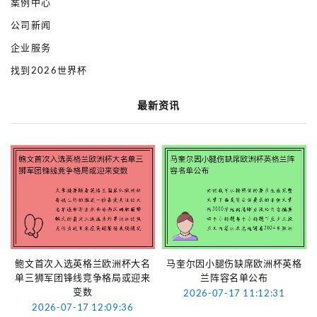
案例中心
公司新闻
企业服务
找到2026世界杯
最新资讯
鲍文首次入选英格兰欧洲杯大名
马奎尔因小腿伤缺席欧洲杯英格
单三狮军团锋线竞争格局或迎来
兰阵容名单公布
变数
2026-07-17 11:12:31
2026-07-17 12:09:36