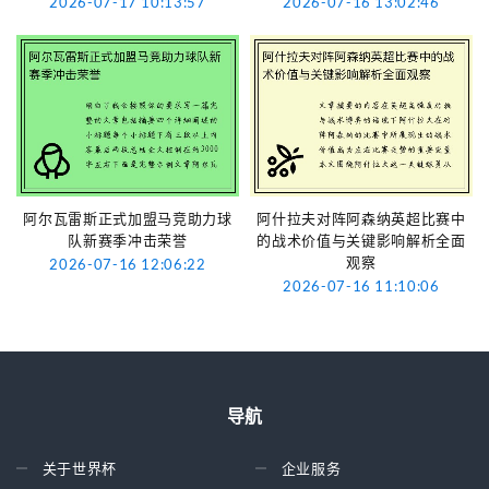
2026-07-17 10:13:57
2026-07-16 13:02:46
阿尔瓦雷斯正式加盟马竞助力球
阿什拉夫对阵阿森纳英超比赛中
队新赛季冲击荣誉
的战术价值与关键影响解析全面
观察
2026-07-16 12:06:22
2026-07-16 11:10:06
导航
关于世界杯
企业服务