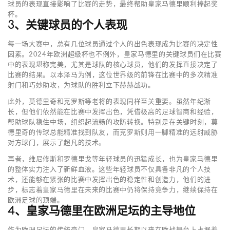
球员的表现直接影响了比赛的走势，最终帮助皇家马德里顺利捧起奖
杯。
3、关键球员的个人表现
每一场大赛中，总有几位球员通过个人的出色表现成为比赛的决定性
因素。2024年欧洲超级杯也不例外，皇家马德里的关键球员们在比赛
中的表现堪称完美，尤其是球队的核心球员，他们的发挥直接决定了
比赛的结果。以本泽马为例，这位世界级的前锋在比赛中的多次精准
射门和巧妙助攻，为球队的胜利立下赫赫战功。
此外，莫德里奇和克罗斯等老将的表现同样至关重要。虽然年纪渐
长，但他们依然能在比赛中发挥出色，凭借极高的足球智商和经验，
帮助球队稳住中场，组织起流畅的攻防转换。特别是在关键时刻，莫
德里奇的传球总能精准找到队友，而克罗斯则用一脚精准的远射威胁
对方球门，展示了超凡的技术。
再者，维尼修斯和罗德里戈等年轻球员的迅猛成长，也为皇家马德里
的整体实力注入了新鲜血液。这些年轻球员不仅具备非凡的个人技
术，还能够在紧张的比赛中发挥出色的稳定性和创造力，他们的进
步，标志着皇家马德里在未来的比赛中仍将保持竞争力，继续保持在
欧洲足球的顶端。
4、皇家马德里在欧洲足坛的主导地位
作为欧洲足坛的传统豪门，皇家马德里长期以来在欧战舞台上占据着