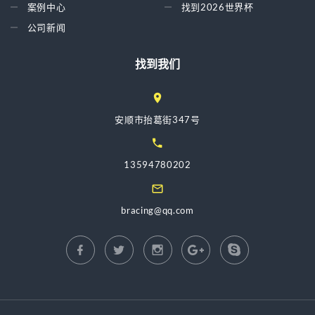
案例中心
找到2026世界杯
公司新闻
找到我们
安顺市抬葛街347号
13594780202
bracing@qq.com