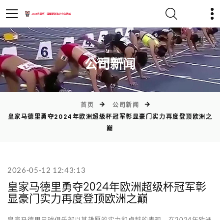
)
公司新闻
首页
公司新闻
皇家马德里勇夺2024年欧洲超级杯冠军彰显豪门实力再度登顶欧洲之
巅
2026-05-12 12:43:13
皇家马德里勇夺2024年欧洲超级杯冠军彰
显豪门实力再度登顶欧洲之巅
皇家马德里足球俱乐部以其雄厚的实力和卓越的表现，在2024年欧洲