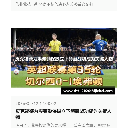
的扑救技巧和坚定不移的决心为英格兰女足打...
2026-05-12 17:00:02
皮克福德为埃弗顿保级立下赫赫战功成为关键人
物
明白了，我将按照你的要求撰写一篇完整文章，围绕“皮