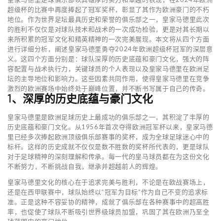
超级杯的比赛中再度捧起了冠军奖杯，彰显了其作为欧洲豪门的不朽
地位。作为世界足坛最具历史和荣誉的俱乐部之一，皇家马德里此次
的胜利不仅仅是对球队技术和战术的一次成功检验，更是对其长期以
来所积累的冠军文化和精英精神的一次完美展现。本文将从四个方面
进行详细分析，阐述皇家马德里勇夺2024年欧洲超级杯冠军的深层意
义。这四个方面分别是：球队深厚的历史底蕴和豪门文化，强大的阵
容配置与战术执行力，关键球员的个人表现以及皇家马德里在欧洲足
坛的主导地位和影响力。这些因素共同作用，使得皇家马德里在竞争
激烈的欧洲赛场中始终处于巅峰位置，并不断书写属于自己的传奇。
1、深厚的历史底蕴与豪门文化
皇家马德里是欧洲足球历史上最成功的俱乐部之一，其积淀了丰厚的
历史底蕴和豪门文化。从1956年首次夺得欧洲冠军杯以来，皇家马德
里已经多次捧起欧洲顶级俱乐部赛事的奖杯，成为全球足球迷心中的
标杆。这样的历史成就不仅仅是数不胜数的奖杯所代表的，更是球队
对于足球精神的深刻理解和传承。每一代的皇马球员都在为这份文化
不断努力，不断挑战自我，继承并超越前人的辉煌。
皇家马德里文化的核心在于追求完美与胜利，不论是在欧战赛场上，
还是在西甲联赛中，球队始终以“冠军为目标”作为自己不变的追求标
准。正是这种不容妥协的精神，成就了俱乐部在各种赛事中的超高胜
率，也促使了球队不断吸引世界级球员加盟，巩固了其在欧洲乃至全