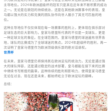
主导地位。2024年欧洲超级杯的冠军只是其在近年来不断积累的成功
之一。无论是在欧冠的持续统治，还是在其他欧洲赛事中的表现，皇
马都以强大的实力和完美的团队协作向世人展示了其无可匹敌的地
位。
这种主导地位不仅仅体现在每一场赛事的胜利上，更体现在俱乐部对
足球生态的巨大影响力。皇家马德里所代表的不仅是一支球队，更是
一种足球文化的象征。在全球范围内，皇家马德里的球迷遍布世界各
地，球队的比赛成为了全球球迷的焦点。2024年超级杯的胜利，再一
次证明了皇家马德里作为欧洲顶级俱乐部的绝对话语权。
世界杯
在未来，皇家马德里仍将保持其在欧洲足坛的统治力。无论是通过强
大的球队阵容，还是通过稳定的战术部署，皇马都能在接下来的比赛
中继续书写辉煌的篇章。这种持续的胜利和影响力，使得皇家马德里
无论在过去、现在还是未来，都始终屹立于欧洲足坛的巅峰。
总结：