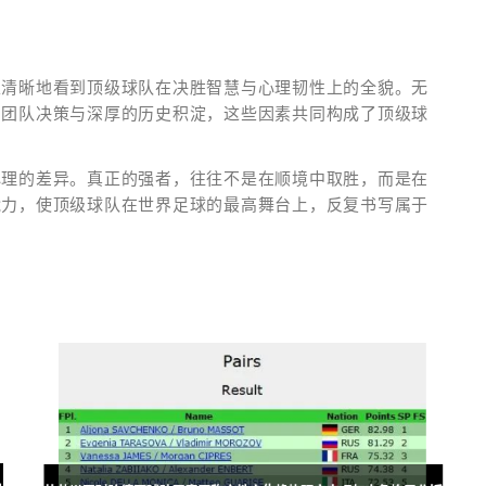
。
以清晰地看到顶级球队在决胜智慧与心理韧性上的全貌。无
的团队决策与深厚的历史积淀，这些因素共同构成了顶级球
心理的差异。真正的强者，往往不是在顺境中取胜，而是在
能力，使顶级球队在世界足球的最高舞台上，反复书写属于