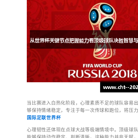
当比赛进入白热化阶段，心理素质不足的球队容易
够保持情绪稳定，专注于每一次传球和跑位，将压
国际足联世界杯
心理韧性还体现在点球大战等极端情境中。顶级球
能够保持动作稳定、判断清晰。这种能力并非天赋