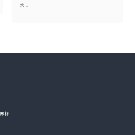
术...
世界杯