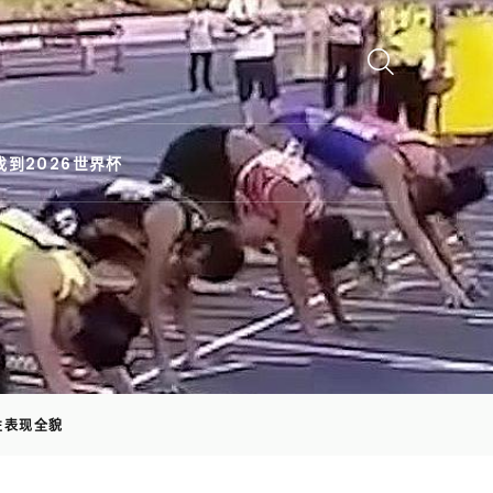
找到2026世界杯
性表现全貌