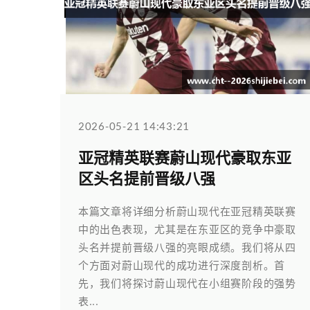
2026-05-21 14:43:21
亚冠精英联赛蔚山现代豪取东亚
区头名提前晋级八强
本篇文章将详细分析蔚山现代在亚冠精英联赛
中的出色表现，尤其是在东亚区的竞争中豪取
头名并提前晋级八强的亮眼成绩。我们将从四
个方面对蔚山现代的成功进行深度剖析。首
先，我们将探讨蔚山现代在小组赛阶段的强势
表...