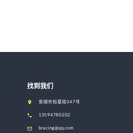
找到我们
安顺市抬葛街347号
13594780202
bracing@qq.com