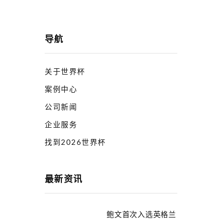
导航
关于世界杯
案例中心
公司新闻
企业服务
找到2026世界杯
最新资讯
鲍文首次入选英格兰