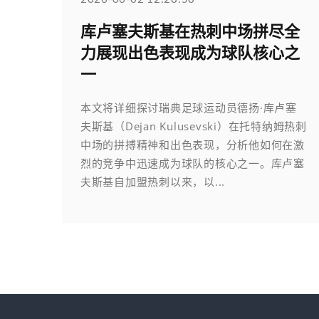
库卢塞夫斯基在热刺中场拼尽全
力展现出色表现成为球队核心之
一
本文将详细探讨瑞典足球运动员德扬·库卢塞
夫斯基（Dejan Kulusevski）在托特纳姆热刺
中场的拼搏精神和出色表现，分析他如何在激
烈的竞争中迅速成为球队的核心之一。库卢塞
夫斯基自加盟热刺以来，以...