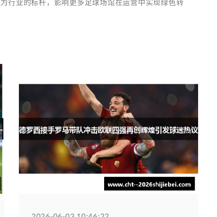
成为行业的标杆，影响更多足球场馆在运营中实现绿色转
2026-06-03 10:46:22