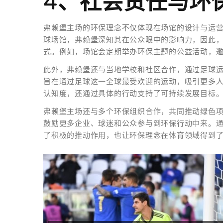
4、社会责任与环
弗赖堡主场的环保理念不仅体现在场馆的设计与运
球场馆，弗赖堡深知其在公众眼中的影响力，因此
式。例如，场馆会定期举办环保主题的公益活动，
此外，弗赖堡还与当地学校和社区合作，通过足球
旨在通过足球这一全球最受欢迎的运动，吸引更多
认知度，还通过具体的行动支持了可持续发展目标
弗赖堡主场还与多个环保组织合作，共同推动绿色
鼓励更多企业、球迷和公众参与到环保行动中来。
了积极的推动作用，也让环保理念在体育领域得到