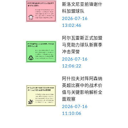
斯洛文尼亚前锋谢什
科加盟球队
2026-07-16
13:02:46
阿尔瓦雷斯正式加盟
马竞助力球队新赛季
冲击荣誉
2026-07-16
12:06:22
阿什拉夫对阵阿森纳
英超比赛中的战术价
值与关键影响解析全
面观察
2026-07-16
11:10:06