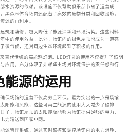
外部水资源的依赖。该设施不仅帮助俱乐部节省了运营成
外，黑森林体育场内还配备了高效的废物分类和回收设施，
现资源的再利用。
行建筑和装修，极大降低了能源消耗和环境污染。这些材料
十年中的使用效益。此外，场馆内的绿色屋顶也成为一道亮
善了微气候，还对周边生态环境起到了积极的作用。
具来替代传统的高能耗灯泡。LED灯具的使用不仅提升了照明
新与应用，充分体现了弗赖堡主场对环境保护的责任感和行
色能源的运用
，确保场馆的运营不仅高效且环保。最为突出的一点是场馆
自太阳能和风能，这些可再生能源的使用大大减少了碳排
的日子，场馆屋顶的太阳能板能够为场馆提供足够的电力，
的电力输送到国家电网。
的能源管理系统，通过实时监控和调控场馆内的电力消耗，