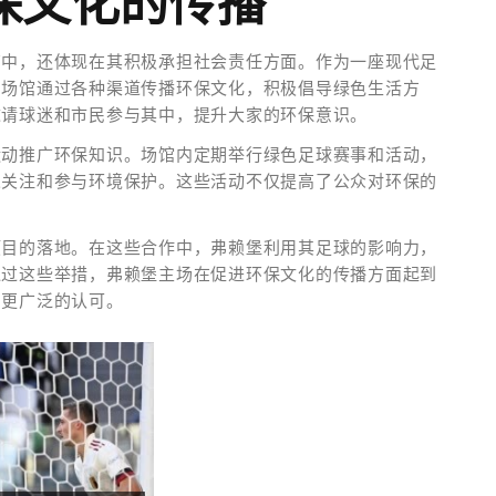
保文化的传播
营中，还体现在其积极承担社会责任方面。作为一座现代足
，场馆通过各种渠道传播环保文化，积极倡导绿色生活方
邀请球迷和市民参与其中，提升大家的环保意识。
运动推广环保知识。场馆内定期举行绿色足球赛事和活动，
人关注和参与环境保护。这些活动不仅提高了公众对环保的
。
项目的落地。在这些合作中，弗赖堡利用其足球的影响力，
通过这些举措，弗赖堡主场在促进环保文化的传播方面起到
了更广泛的认可。