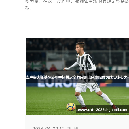
多力量。在这一过程中，弗赖堡主场的表现无疑将
型。
2026-06-02 12:28:58