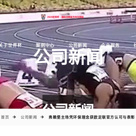
)
关于世界杯
案例中心
公司新闻
企业服务
公司新闻
首页
公司新闻
弗赖堡主场凭环保理念获欧足联官方认可与表彰