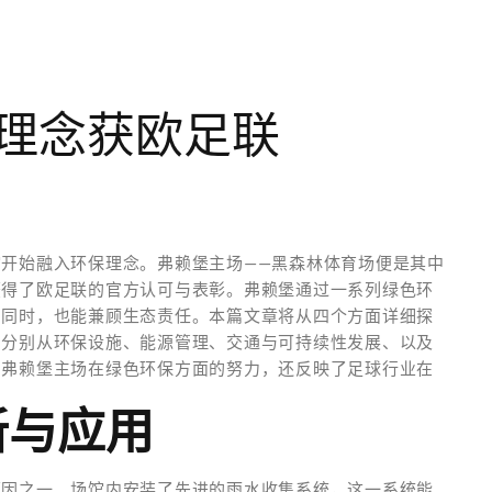
理念获欧足联
开始融入环保理念。弗赖堡主场——黑森林体育场便是其中
获得了欧足联的官方认可与表彰。弗赖堡通过一系列绿色环
的同时，也能兼顾生态责任。本篇文章将从四个方面详细探
，分别从环保设施、能源管理、交通与可持续性发展、以及
了弗赖堡主场在绿色环保方面的努力，还反映了足球行业在
新与应用
原因之一。场馆内安装了先进的雨水收集系统，这一系统能