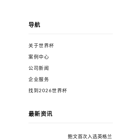
导航
关于世界杯
案例中心
公司新闻
企业服务
找到2026世界杯
最新资讯
鲍文首次入选英格兰