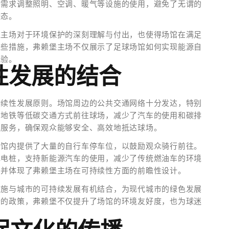
际需求调整照明、空调、暖气等设施的使用，避免了无谓的
状态。
堡主场对于环境保护的深刻理解与付出，也使得场馆在满足
这些措施，弗赖堡主场不仅展示了足球场馆如何实现能源自
经验。
性发展的结合
持续性发展原则。场馆周边的公共交通网络十分发达，特别
、地铁等低碳交通方式前往球场，减少了汽车的使用和碳排
驳服务，确保观众能够安全、高效地抵达球场。
场馆内提供了大量的自行车停车位，以鼓励观众骑行前往。
充电桩，支持新能源汽车的使用，减少了传统燃油车的环境
，并体现了弗赖堡主场在可持续性方面的前瞻性设计。
设施与城市的可持续发展有机结合，为现代城市的绿色发展
行的政策，弗赖堡不仅提升了场馆的环境友好度，也为球迷