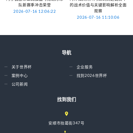
队新赛季冲击荣誉
的战术价值与关键影响解析全面
观察
2026-07-16 12:06:22
2026-07-16 11:10:06
导航
关于世界杯
企业服务
案例中心
找到2026世界杯
公司新闻
找到我们
安顺市抬葛街347号