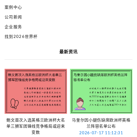
案例中心
公司新闻
企业服务
找到2026世界杯
最新资讯
鲍文首次入选英格兰欧洲杯大名
马奎尔因小腿伤缺席欧洲杯英格
单三狮军团锋线竞争格局或迎来
兰阵容名单公布
变数
2026-07-17 11:12:31