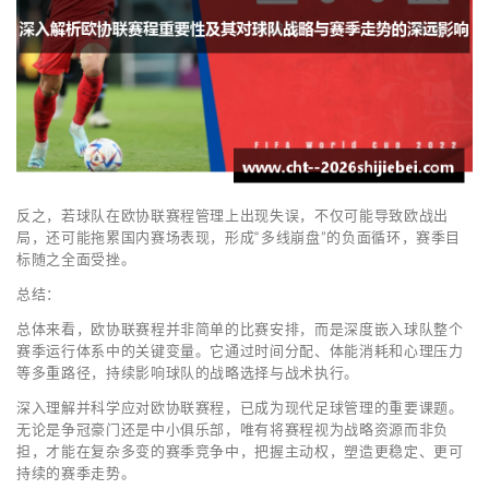
反之，若球队在欧协联赛程管理上出现失误，不仅可能导致欧战出
局，还可能拖累国内赛场表现，形成“多线崩盘”的负面循环，赛季目
标随之全面受挫。
总结：
总体来看，欧协联赛程并非简单的比赛安排，而是深度嵌入球队整个
赛季运行体系中的关键变量。它通过时间分配、体能消耗和心理压力
等多重路径，持续影响球队的战略选择与战术执行。
深入理解并科学应对欧协联赛程，已成为现代足球管理的重要课题。
无论是争冠豪门还是中小俱乐部，唯有将赛程视为战略资源而非负
担，才能在复杂多变的赛季竞争中，把握主动权，塑造更稳定、更可
持续的赛季走势。