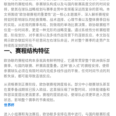
联独特的赛程结构、参赛球队构成以及与国内联赛高度交织的时间安
排，使其在球队战略规划与赛季走势中发挥着深远而复杂的影响。本
文将围绕“欧协联赛程的重要性”这一核心主题展开，深入解析赛程安
排如何影响球队的轮换策略、战术选择、心理节奏以及整体赛季目标
的实现。从宏观的赛季布局，到微观的单场比赛决策，欧协联赛程不
仅是一份时间表，更是一种无形的战略变量。通过系统性分析赛程密
度、阶段划分、对手差异以及多线作战背景下的连锁反应，本文旨在
揭示欧协联如何在不经意间左右球队命运，并对整个赛季的走势产生
持续而深刻的影响。
一、赛程结构特征
欧协联的赛程结构本身就具有鲜明特征，它通常贯穿整个欧洲俱乐部
赛季，与国内联赛、杯赛高度重叠。这种“嵌入式”的赛程安排，使得
参赛球队必须在有限时间内完成多线作战的平衡，任何时间节点的判
断失误，都可能导致连锁反应。
从资格赛到正赛阶段，欧协联赛程跨度极长。部分中小联赛球队甚至
在夏季备战期就已投入欧战，这直接压缩了休整时间，对体能储备和
阵容深度提出更高要求。赛程的提前启动，使球队必须更早进入竞技
状态，影响整个赛季的节奏规划。
世界杯
进入小组赛和淘汰赛后，欧协联多安排在周中进行，与国内联赛形成