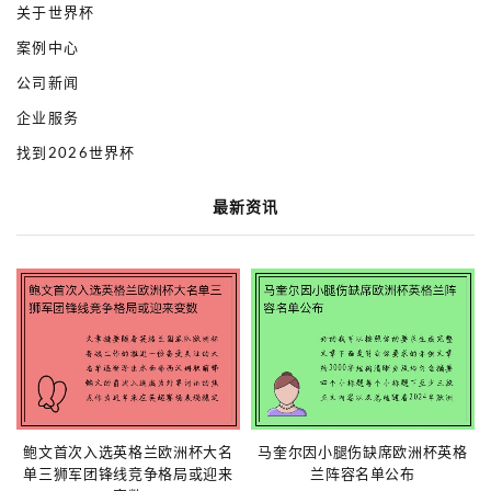
关于世界杯
案例中心
公司新闻
企业服务
找到2026世界杯
最新资讯
鲍文首次入选英格兰欧洲杯大名
马奎尔因小腿伤缺席欧洲杯英格
单三狮军团锋线竞争格局或迎来
兰阵容名单公布