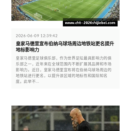
2026-06-09 12:39:42
皇家马德里宣布伯纳乌球场周边地铁站更名提升
地标影响力
皇家马德里足球俱乐部，作为世界足坛最具影响力的俱
乐部之一，近年来在全球范围内不断扩展其品牌和市场
影响力。近日，皇家马德里宣布将在伯纳乌球场周边的
地铁站进行更名，以提升该区域的地标性和国际知名
度。此举不...