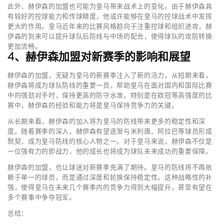
此外，赫伊森的加盟也可能为皇马带来战术上的变化。由于赫伊森具
有较好的控球能力和传球精度，他或许能够在皇马的控球战术中发挥
更大的作用。皇马近年来的比赛风格趋向于注重控球和组织进攻，赫
伊森的到来可以提升球队后防线与中场的配合，使得球队的攻防转换
更加流畅。
4、赫伊森加盟对新赛季的影响和展望
赫伊森的加盟，无疑为皇马的新赛季注入了新的活力。从短期来看，
赫伊森将成为球队防线的重要一员，帮助皇马在面对国内和国际比赛
中的强劲对手时，保持更高的防守水准。特别是在欧冠等高强度的比
赛中，赫伊森的经验和能力将是皇马保持竞争力的关键。
从长期来看，赫伊森的加入将为皇马的防线带来更多的稳定性和深
度。随着赛季的深入，赫伊森有望逐渐与米利唐、阿拉巴等球员形成
默契，成为皇马防线的核心人物之一。对于皇马来说，赫伊森不仅是
一位强有力的即战力，他的成长也将成为球队未来成功的重要保障。
赫伊森的加盟，也让球迷对新赛季充满了期待。皇马的防线将不再依
赖于单一的球员，而是通过深度和轮换保持稳定性。这种战略性的补
强，使得皇马在未来几个赛季内的竞争力得到大幅提升，甚至有望在
多个赛事中争夺冠军。
总结：