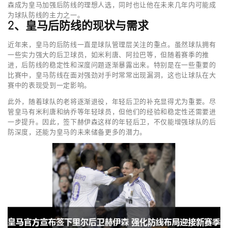
森成为皇马加强后防线的理想人选，同时也让他在未来几年内可能成
为球队防线的主力之一。
2、皇马后防线的现状与需求
近年来，皇马的后防线一直是球队管理层关注的重点。虽然球队拥有
一些实力强大的后卫球员，如米利唐、阿拉巴等，但随着赛季的推
进，后防线的稳定性和深度问题逐渐暴露出来。特别是在一些重要的
比赛中，皇马防线在面对强劲对手时常常出现漏洞，这也让球队在大
赛中的表现受到一定影响。
此外，随着球队的老将逐渐退役，年轻后卫的补充显得尤为重要。尽
管皇马有米利唐和纳乔等年轻球员，但他们的经验和稳定性还需要进
一步提升。因此，签下赫伊森这样的年轻后卫，不仅能增强球队的后
防深度，还能为皇马的未来储备更多的潜力。