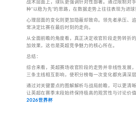
战术层面上，球队更强调针对性部署。通过限制对
种“以稳为先”的思路，在数据走势上往往表现为进
心理层面的变化则更加隐蔽却致命。领先者承压、
常决定比赛在最后时刻的走向。
从全面前瞻的角度看，真正决定收官阶段走势转折
加效果，这也是英超竞争魅力的核心所在。
总结：
综合来看，英超赛场收官阶段的走势并非线性发展
三条主线相互影响，使积分榜每一次变化都充满深
通过对关键要点的图解解析与战局前瞻，可以更清
让英超在赛季末段始终保持极高的观赏性与讨论价
2026世界杯