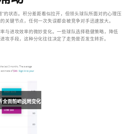
绷”的状态。积分差距看似拉开，但领头球队所面对的心理压
运的关键节点，任何一次失误都会被竞争对手迅速放大。
球率与进攻效率的微妙变化。一些球队选择稳健策略，降低
的进攻手段，这种分化往往决定了走势是否发生转折。