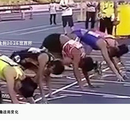
找到2026世界杯
瞻战局变化