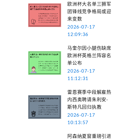
欧洲杯大名单三狮军
团锋线竞争格局或迎
来变数
2026-07-17
12:09:36
马奎尔因小腿伤缺席
欧洲杯英格兰阵容名
单公布
2026-07-17
11:12:31
雷恩赛季中段解雇热
内西奥聘请朱利安·
斯特凡回归执教
2026-07-17
10:13:57
阿森纳夏窗重磅引进