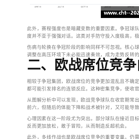
此外，赛程强度也是暗藏变数的重要因素。争冠球队
度并不亚于强强对话。这类对手防守投入度极高，
伤病与轮换在争冠阶段的影响同样不可忽视。核心
调整在高压环境下未必能迅速奏效，成为走势反转
二、欧战席位竞争
相较于争冠集团，欧战席位的竞争更加混乱且不确
都可能引发排名的连锁反应。这种密集竞争，使收
从图解分析中可以发现，欧战竞争球队在收官期常出
前六，但随后的体能下降和战术被针对，又可能导
心理因素在这一阶段尤为突出。部分球队在接近目
反而更加放松，敢于冒险，从而制造反超机会。
此外，多线作战也是欧战席位竞争的重要变量。仍