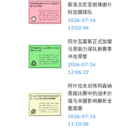
斯洛文尼亚前锋谢什
科加盟球队
2026-07-16
13:02:46
阿尔瓦雷斯正式加盟
马竞助力球队新赛季
冲击荣誉
2026-07-16
12:06:22
阿什拉夫对阵阿森纳
英超比赛中的战术价
值与关键影响解析全
面观察
2026-07-16
11:10:06