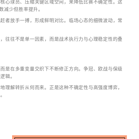
手核心球员、压缩关键区域空间，来降低比赛不确定性。这
球数减少但胜率提升。
追赶者放手一搏，形成鲜明对比。临场心态的细微波动，常
的，往往不是单一因素，而是战术执行力与心理稳定性的叠
，而是在多重变量交织下不断修正方向。争冠、欧战与保级
层逻辑。
晰地理解转折从何而来。正是这种不确定性与高强度博弈，
值。