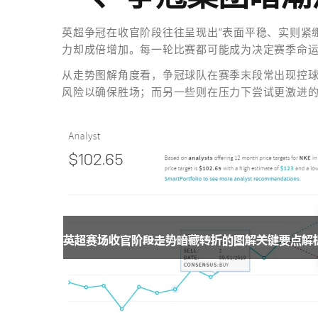
英超争冠在收官阶段往往呈现出“表面平稳、实则紧
力却成倍增加。每一轮比赛都可能成为决定赛季命
从走势图解角度看，争冠球队在赛季末段常出现控
风险以确保胜场；而另一些则在压力下尝试更激进