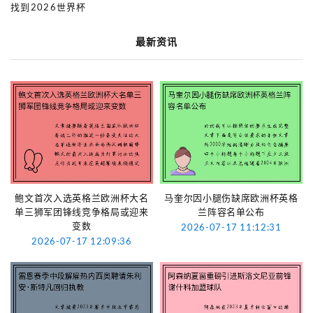
找到2026世界杯
最新资讯
鲍文首次入选英格兰欧洲杯大名
马奎尔因小腿伤缺席欧洲杯英格
单三狮军团锋线竞争格局或迎来
兰阵容名单公布
变数
2026-07-17 11:12:31
2026-07-17 12:09:36