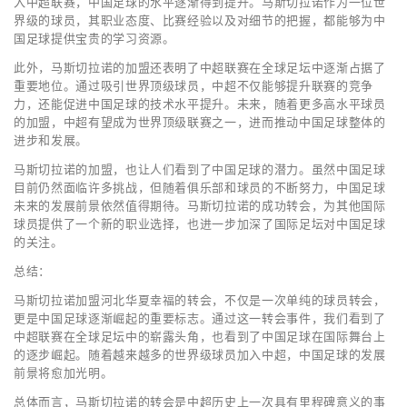
入中超联赛，中国足球的水平逐渐得到提升。马斯切拉诺作为一位世
界级的球员，其职业态度、比赛经验以及对细节的把握，都能够为中
国足球提供宝贵的学习资源。
此外，马斯切拉诺的加盟还表明了中超联赛在全球足坛中逐渐占据了
重要地位。通过吸引世界顶级球员，中超不仅能够提升联赛的竞争
力，还能促进中国足球的技术水平提升。未来，随着更多高水平球员
的加盟，中超有望成为世界顶级联赛之一，进而推动中国足球整体的
进步和发展。
马斯切拉诺的加盟，也让人们看到了中国足球的潜力。虽然中国足球
目前仍然面临许多挑战，但随着俱乐部和球员的不断努力，中国足球
未来的发展前景依然值得期待。马斯切拉诺的成功转会，为其他国际
球员提供了一个新的职业选择，也进一步加深了国际足坛对中国足球
的关注。
总结：
马斯切拉诺加盟河北华夏幸福的转会，不仅是一次单纯的球员转会，
更是中国足球逐渐崛起的重要标志。通过这一转会事件，我们看到了
中超联赛在全球足坛中的崭露头角，也看到了中国足球在国际舞台上
的逐步崛起。随着越来越多的世界级球员加入中超，中国足球的发展
前景将愈加光明。
总体而言，马斯切拉诺的转会是中超历史上一次具有里程碑意义的事