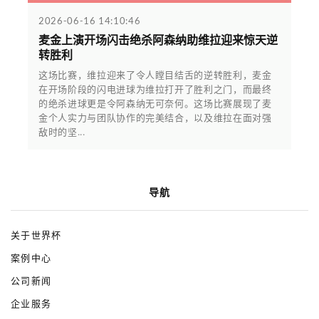
2026-06-16 14:10:46
麦金上演开场闪击绝杀阿森纳助维拉迎来惊天逆
转胜利
这场比赛，维拉迎来了令人瞠目结舌的逆转胜利，麦金
在开场阶段的闪电进球为维拉打开了胜利之门，而最终
的绝杀进球更是令阿森纳无可奈何。这场比赛展现了麦
金个人实力与团队协作的完美结合，以及维拉在面对强
敌时的坚...
导航
关于世界杯
案例中心
公司新闻
企业服务