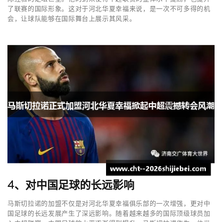
了联赛的国际形象。这对于河北华夏幸福来说，是一次不可多得的机
会，让球队能够在国际舞台上展示其风采。
4、对中国足球的长远影响
马斯切拉诺的加盟不仅是对河北华夏幸福俱乐部的一次增强，更对中
国足球的长远发展产生了深远影响。随着越来越多的国际顶级球员加