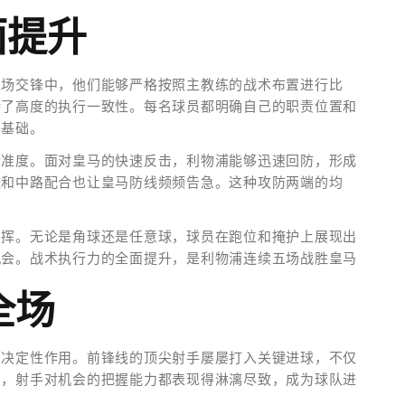
面提升
五场交锋中，他们能够严格按照主教练的战术布置进行比
持了高度的执行一致性。每名球员都明确自己的职责位置和
实基础。
精准度。面对皇马的快速反击，利物浦能够迅速回防，形成
透和中路配合也让皇马防线频频告急。这种攻防两端的均
发挥。无论是角球还是任意球，球员在跑位和掩护上展现出
机会。战术执行力的全面提升，是利物浦连续五场战胜皇马
全场
了决定性作用。前锋线的顶尖射手屡屡打入关键进球，不仅
中，射手对机会的把握能力都表现得淋漓尽致，成为球队进