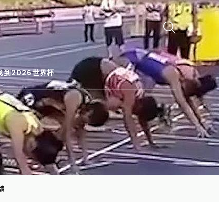
找到2026世界杯
绩