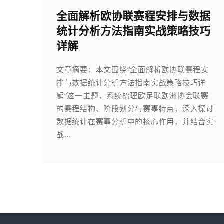
全面解析欧协联赛程安排与数据
统计分析方法指南实战策略技巧
详解
文章摘要：本文围绕“全面解析欧协联赛程安
排与数据统计分析方法指南实战策略技巧详
解”这一主题，系统梳理欧足联欧洲协会联赛
的赛程结构、阶段划分与赛事特点，深入探讨
数据统计在赛事分析中的核心作用，并结合实
战...