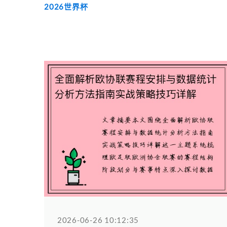
2026世界杯
2026-06-26 10:12:35