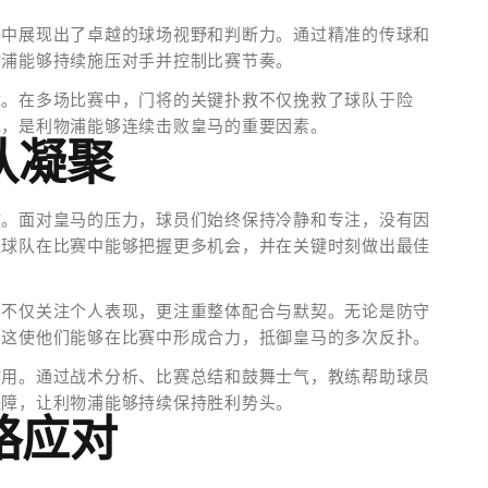
接中展现出了卓越的球场视野和判断力。通过精准的传球和
物浦能够持续施压对手并控制比赛节奏。
障。在多场比赛中，门将的关键扑救不仅挽救了球队于险
现，是利物浦能够连续击败皇马的重要因素。
队凝聚
致。面对皇马的压力，球员们始终保持冷静和专注，没有因
让球队在比赛中能够把握更多机会，并在关键时刻做出最佳
员不仅关注个人表现，更注重整体配合与默契。无论是防守
，这使他们能够在比赛中形成合力，抵御皇马的多次反扑。
作用。通过战术分析、比赛总结和鼓舞士气，教练帮助球员
保障，让利物浦能够持续保持胜利势头。
略应对