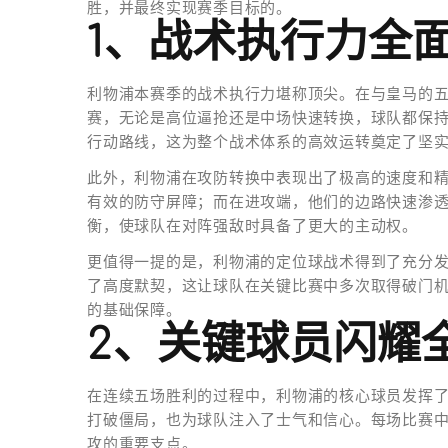
胜，并最终实现赛季目标的。
1、战术执行力全
利物浦本赛季的战术执行力堪称顶尖。在与皇马的
赛，无论是高位逼抢还是中场快速转换，球队都保
行动路线，这为整个战术体系的高效运转奠定了坚
此外，利物浦在攻防转换中表现出了极高的速度和
有效的防守屏障；而在进攻端，他们的边路快速渗
衡，使球队在对阵强敌时具备了更大的主动权。
更值得一提的是，利物浦的定位球战术得到了充分
了高度默契，这让球队在关键比赛中多次取得破门
的基础保障。
2、关键球员闪耀
在连续五场胜利的过程中，利物浦的核心球员发挥
打破僵局，也为球队注入了士气和信心。每场比赛
攻的重要支点。