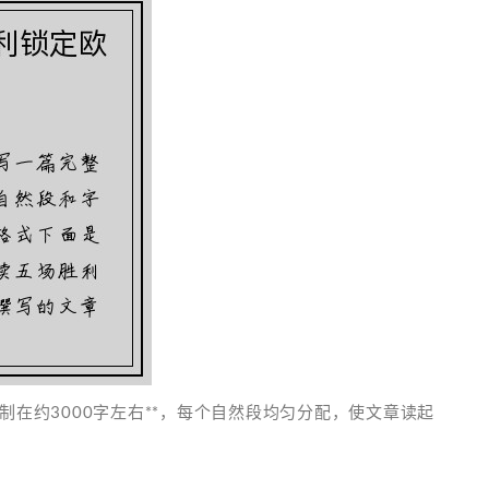
制在约3000字左右**，每个自然段均匀分配，使文章读起