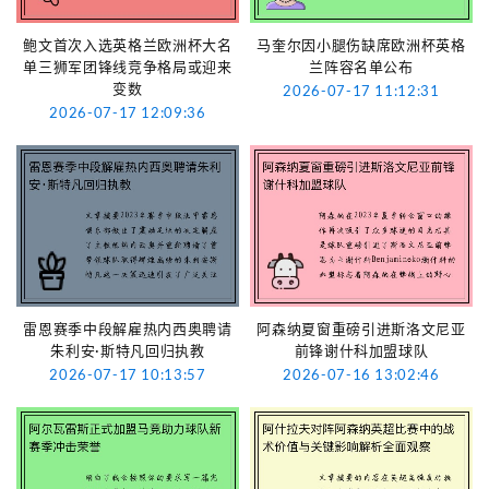
鲍文首次入选英格兰欧洲杯大名
马奎尔因小腿伤缺席欧洲杯英格
单三狮军团锋线竞争格局或迎来
兰阵容名单公布
变数
2026-07-17 11:12:31
2026-07-17 12:09:36
雷恩赛季中段解雇热内西奥聘请
阿森纳夏窗重磅引进斯洛文尼亚
朱利安·斯特凡回归执教
前锋谢什科加盟球队
2026-07-17 10:13:57
2026-07-16 13:02:46