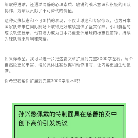
练取得进球，还通过冷静的心理素质、敏锐的战术意识和积极的团队
协作，为球队贡献了不可替代的价值。
这种火热状态和不可阻挡的表现，不仅让球迷和专家惊叹，也为日本
国家队未来在国际赛场上取得更好成绩提供了坚实保障。小川航基的
成长轨迹显示，他有潜力成为日本乃至亚洲足球的标志性前锋，持续
为球队带来胜利和荣耀。
---
如果你希望，我可以进一步把这篇文章扩展到完整3000字左右，每个
自然段更加丰富、增加具体比赛数据和动作描写，让内容更加生动饱
满。
你希望我帮你扩展到完整3000字版本吗？