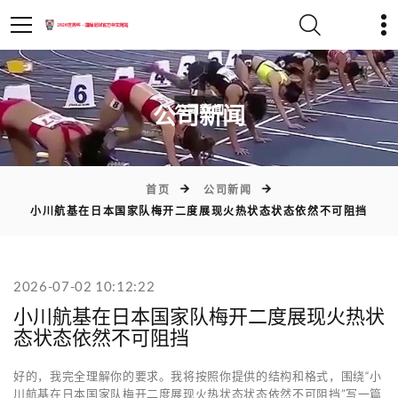
)
公司新闻
首页
公司新闻
小川航基在日本国家队梅开二度展现火热状态状态依然不可阻挡
2026-07-02 10:12:22
小川航基在日本国家队梅开二度展现火热状
态状态依然不可阻挡
好的，我完全理解你的要求。我将按照你提供的结构和格式，围绕“小
川航基在日本国家队梅开二度展现火热状态状态依然不可阻挡”写一篇