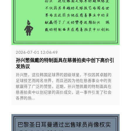
2026-07-01 12:06:49
孙兴慜佩戴的特制面具在慈善拍卖中创下高价引
发热议
孙兴慜，这位韩国足球界的超级球星，不仅因其卓越的
足球技艺而闻名世界，而且还因为他在慈善事业中的贡
献赢得了广泛的赞誉。近期，孙兴慜佩戴的特制面具在
慈善拍卖中以创纪录的高价成交，这一事件引发了社会
各界的热...