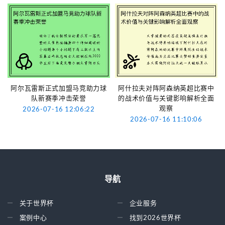
阿尔瓦雷斯正式加盟马竞助力球
阿什拉夫对阵阿森纳英超比赛中
队新赛季冲击荣誉
的战术价值与关键影响解析全面
观察
2026-07-16 12:06:22
2026-07-16 11:10:06
导航
关于世界杯
企业服务
案例中心
找到2026世界杯