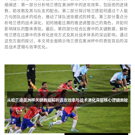
细阐述：第一部分分析哈兰德在美洲杯中的进攻效率，包括他的进球
数、助攻数及其与队友的配合。第二部分探讨哈兰德如何通过个人能
力与团队战术的结合，推动了球队进攻模式的转变。第三部分重点分
析哈兰德的战术演化，如何随着比赛的推进调整自己的角色，并如何
影响球队的整体表现。最后，第四部分结合比赛中的关键数据，解析
哈兰德在比赛中的多样化进攻方式及其对战术体系的深远影响。通过
这些方面的探讨，本文将全面揭示哈兰德在美洲杯中的表现背后的深
层战术逻辑与效率优化。