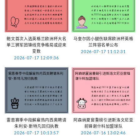
鲍文首次入选英格兰欧洲杯大名
马奎尔因小腿伤缺席欧洲杯英格
单三狮军团锋线竞争格局或迎来
兰阵容名单公布
变数
2026-07-17 11:12:31
2026-07-17 12:09:36
雷恩赛季中段解雇热内西奥聘请
阿森纳夏窗重磅引进斯洛文尼亚
朱利安·斯特凡回归执教
前锋谢什科加盟球队
2026-07-17 10:13:57
2026-07-16 13:02:46