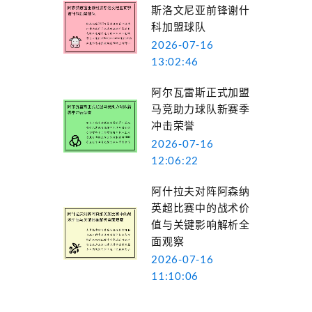
斯洛文尼亚前锋谢什
科加盟球队
2026-07-16
13:02:46
阿尔瓦雷斯正式加盟
马竞助力球队新赛季
冲击荣誉
2026-07-16
12:06:22
阿什拉夫对阵阿森纳
英超比赛中的战术价
值与关键影响解析全
面观察
2026-07-16
11:10:06