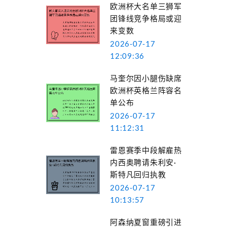
欧洲杯大名单三狮军
团锋线竞争格局或迎
来变数
2026-07-17
12:09:36
马奎尔因小腿伤缺席
欧洲杯英格兰阵容名
单公布
2026-07-17
11:12:31
雷恩赛季中段解雇热
内西奥聘请朱利安·
斯特凡回归执教
2026-07-17
10:13:57
阿森纳夏窗重磅引进