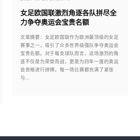
女足欧国联激烈角逐各队拼尽全
力争夺奥运会宝贵名额
文章摘要：女足欧国联作为欧洲最顶级的女足
赛事之一，吸引了众多世界级强队争夺奥运会
宝贵名额。对于每支球队而言，这场激烈的角
逐不仅是为荣誉而战，更是为四年一度的奥运
会资格进行拼搏。每一场比赛都充满了紧张
与...