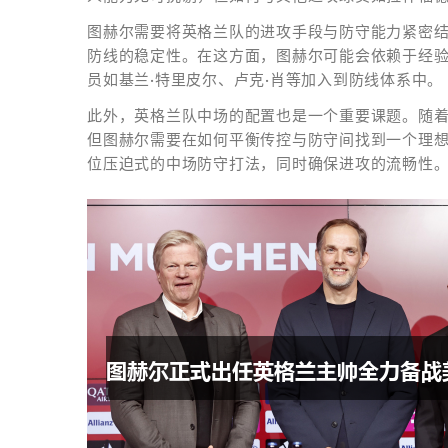
图赫尔需要将英格兰队的进攻手段与防守能力紧密
防线的稳定性。在这方面，图赫尔可能会依赖于经
员如基兰·特里皮尔、卢克·肖等加入到防线体系中。
此外，英格兰队中场的配置也是一个重要课题。随
但图赫尔需要在如何平衡传控与防守间找到一个理
位压迫式的中场防守打法，同时确保进攻的流畅性