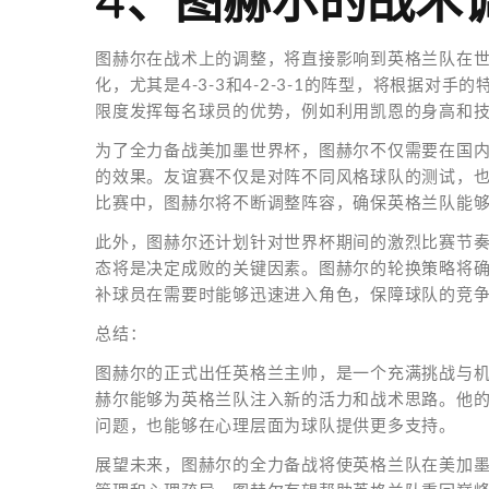
4、图赫尔的战术
图赫尔在战术上的调整，将直接影响到英格兰队在
化，尤其是4-3-3和4-2-3-1的阵型，将根据
限度发挥每名球员的优势，例如利用凯恩的身高和
为了全力备战美加墨世界杯，图赫尔不仅需要在国
的效果。友谊赛不仅是对阵不同风格球队的测试，
比赛中，图赫尔将不断调整阵容，确保英格兰队能
此外，图赫尔还计划针对世界杯期间的激烈比赛节
态将是决定成败的关键因素。图赫尔的轮换策略将
补球员在需要时能够迅速进入角色，保障球队的竞
总结：
图赫尔的正式出任英格兰主帅，是一个充满挑战与
赫尔能够为英格兰队注入新的活力和战术思路。他
问题，也能够在心理层面为球队提供更多支持。
展望未来，图赫尔的全力备战将使英格兰队在美加