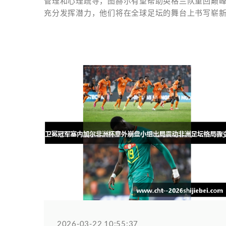
管理和心理疏导，图赫尔有望帮助英格兰队重回巅
充分发挥潜力，他们将在全球足坛的舞台上书写崭
2026-03-22 10:55:37