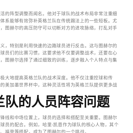
灵活的阵型调整而闻名。他对于球队的战术布局非常注重细
术体系能够有效弥补英格兰队在传统踢法上的一些短板。尤
时，图赫尔的高压防守可以切断对方的进攻脉络，打乱对手
主义，特别是利用快速的边路球员进行反击。这与图赫尔的
变球员们的比赛习惯，这要求他不仅要调整战术，还要在心
战，图赫尔选择了通过细致的训练，逐步融入个人特点与集
将极大地提高英格兰队的战术深度。他不仅注重控球和传
来的美加墨世界杯中，这种灵活性将为英格兰队提供更多战
兰队的人员阵容问题
在锋线和中场位置上，球员的选择和搭配至关重要。图赫尔
球员的配合。例如，哈里·凯恩作为球队的核心人物，其个
德、福登等搭配，成为了图赫尔的一个挑战。