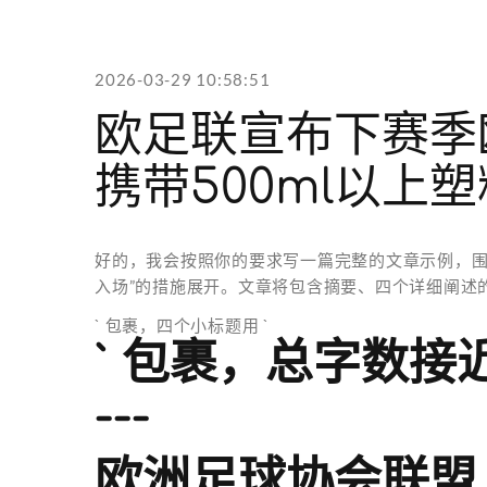
2026-03-29 10:58:51
欧足联宣布下赛季
携带500ml以上
好的，我会按照你的要求写一篇完整的文章示例，围绕
入场”的措施展开。文章将包含摘要、四个详细阐述的
` 包裹，四个小标题用 `
` 包裹，总字数接近
---
欧洲足球协会联盟