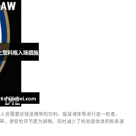
检人员需要对球迷携带的饮料、瓶装液体等进行逐一检查，
携带，使安检环节更为顺畅，同时减少了检验液体体积和来源