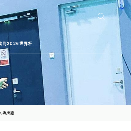
找到2026世界杯
入场措施