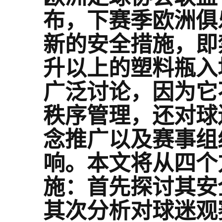
布，下赛季欧洲俱
新的安全措施，即
升以上的塑料瓶入
广泛讨论，因为它
秩序管理，还对球
念推广以及赛事组
响。本文将从四个
施：首先探讨其安
其次分析对球迷观