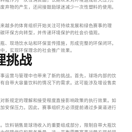
料废弃物的产生，还间接鼓励球迷减少一次性塑料的使用。
越来越多的体育组织开始关注可持续发展和绿色赛事的理
低碳环保方向转型，并传递环境保护的社会价值观。
水瓶、现场饮水站和环保宣传措施，形成完整的环保闭环。
动中，实现环保理念的社会推广效果。
理挑战
赛事运营与管理中也带来了新的挑战。首先，球场内部的饮
没有自带大容量饮料的情况下的需求。这可能涉及增设售卖
迷对新规定的理解和接受程度直接影响政策的执行效果。如
增加安保压力。因此，赛事组织方必须提前通过多渠道进行
响。饮料销售是球场收入的重要组成部分，限制自带大瓶饮