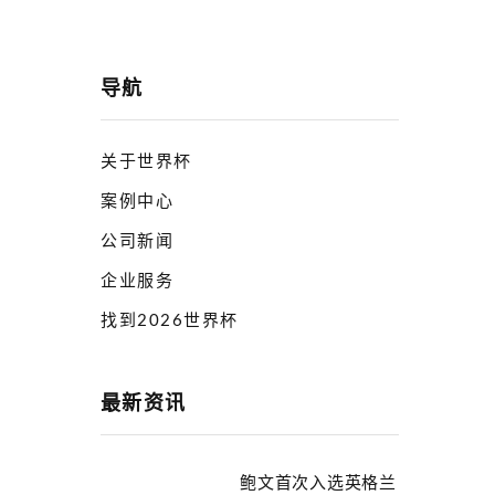
导航
关于世界杯
案例中心
公司新闻
企业服务
找到2026世界杯
最新资讯
鲍文首次入选英格兰