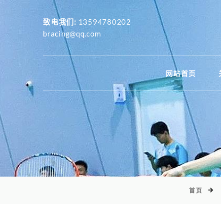
致电我们:
13594780202
bracing@qq.com
网站首页
首页