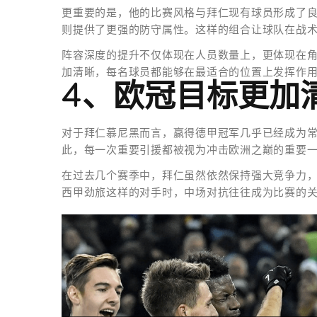
更重要的是，他的比赛风格与拜仁现有球员形成了
则提供了更强的防守属性。这样的组合让球队在战
阵容深度的提升不仅体现在人员数量上，更体现在
加清晰，每名球员都能够在最适合的位置上发挥作
4、欧冠目标更加
对于拜仁慕尼黑而言，赢得德甲冠军几乎已经成为
此，每一次重要引援都被视为冲击欧洲之巅的重要
在过去几个赛季中，拜仁虽然依然保持强大竞争力
西甲劲旅这样的对手时，中场对抗往往成为比赛的