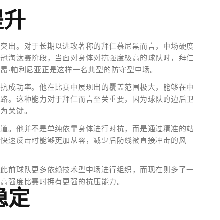
。
提升
越突出。对于长期以进攻著称的拜仁慕尼黑而言，中场硬度
欧冠淘汰赛阶段，当面对身体对抗强度极高的球队时，拜仁
昂·帕利尼亚正是这样一名典型的防守型中场。
对抗成功率。他在比赛中展现出的覆盖范围极大，能够在中
线路。这种能力对于拜仁而言至关重要，因为球队的边后卫
尤为关键。
称道。他并不是单纯依靠身体进行对抗，而是通过精准的站
对快速反击时能够更加从容，减少后防线被直接冲击的风
。此前球队更多依赖技术型中场进行组织，而现在则多了一
对高强度比赛时拥有更强的抗压能力。
稳定