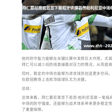
他的防守能力能够在关键比赛中发挥巨大作用，尤
拜仁可以减少后防线直接面对压力的情况，从而提
同时，稳定的中场也能够为进攻球员创造更多空间
在欧冠赛场上击败顶级球队尤为关键。
总结：
总体来看，拜仁慕尼黑签下若昂·帕利尼亚是一笔极
中场的防守强度，还能够为战术体系带来更多稳定
了重要保障。