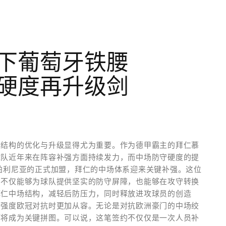
下葡萄牙铁腰
硬度再升级剑
容结构的优化与升级显得尤为重要。作为德甲霸主的拜仁慕
球队近年来在阵容补强方面持续发力，而中场防守硬度的提
帕利尼亚的正式加盟，拜仁的中场体系迎来关键补强。这位
，不仅能够为球队提供坚实的防守屏障，也能够在攻守转换
拜仁中场结构，减轻后防压力，同时释放进攻球员的创造
高强度欧冠对抗时更加从容。无论是对抗欧洲豪门的中场绞
都将成为关键拼图。可以说，这笔签约不仅仅是一次人员补