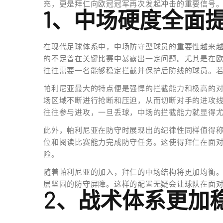
充，更是拜仁向欧冠冠军再次发起冲击的重要信号
1、中场硬度全面
在现代足球体系中，中场防守型球员的重要性越来
的不足曾在关键比赛中暴露出一定问题。尤其是在
往往需要一名能够稳定拦截并保护后防线的球员。若
帕利尼亚最大的特点便是强悍的拦截能力和极高的
场区域不断进行抢断和压迫，从而切断对手的进攻
往往参与进攻，一旦丢球，中场的拦截能力就显得
此外，帕利尼亚在防守时展现出的纪律性同样值得
位和阅读比赛能力完成防守任务。这使得拜仁在面
险。
随着帕利尼亚的加入，拜仁的中场结构将更加均衡
层坚固的防守屏障。这样的配置无疑会让球队在面
2、战术体系更加