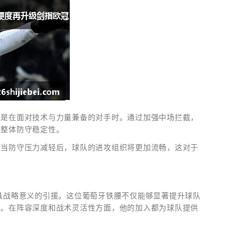
其是在面对技术与力量兼备的对手时。通过加强中场拦截，
高整体防守稳定性。
。当防守压力减轻后，球队的进攻组织将更加流畅，这对于
具战略意义的引援。这位葡萄牙铁腰不仅能够显著提升球队
性。在阵容深度和战术灵活性方面，他的加入都为球队提供