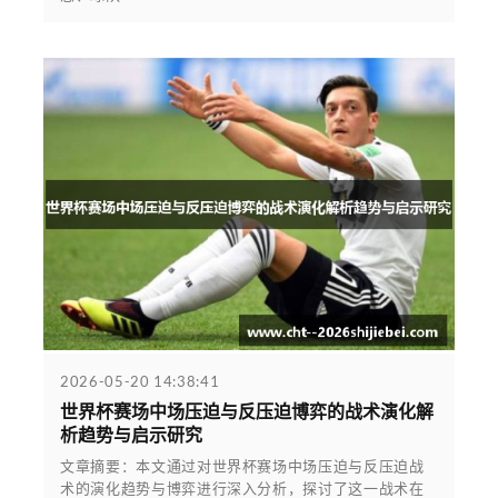
2026-05-20 14:38:41
世界杯赛场中场压迫与反压迫博弈的战术演化解
析趋势与启示研究
文章摘要：本文通过对世界杯赛场中场压迫与反压迫战
术的演化趋势与博弈进行深入分析，探讨了这一战术在