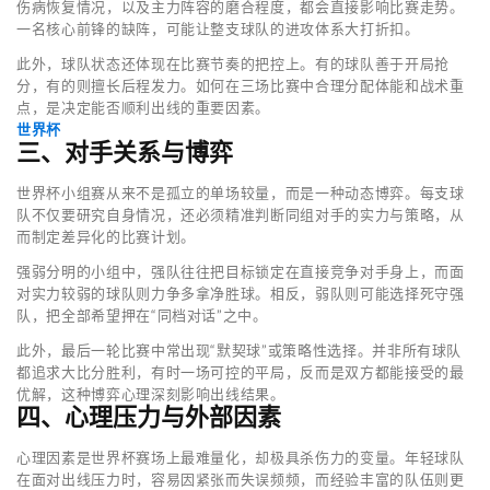
伤病恢复情况，以及主力阵容的磨合程度，都会直接影响比赛走势。
一名核心前锋的缺阵，可能让整支球队的进攻体系大打折扣。
此外，球队状态还体现在比赛节奏的把控上。有的球队善于开局抢
分，有的则擅长后程发力。如何在三场比赛中合理分配体能和战术重
点，是决定能否顺利出线的重要因素。
世界杯
三、对手关系与博弈
世界杯小组赛从来不是孤立的单场较量，而是一种动态博弈。每支球
队不仅要研究自身情况，还必须精准判断同组对手的实力与策略，从
而制定差异化的比赛计划。
强弱分明的小组中，强队往往把目标锁定在直接竞争对手身上，而面
对实力较弱的球队则力争多拿净胜球。相反，弱队则可能选择死守强
队，把全部希望押在“同档对话”之中。
此外，最后一轮比赛中常出现“默契球”或策略性选择。并非所有球队
都追求大比分胜利，有时一场可控的平局，反而是双方都能接受的最
优解，这种博弈心理深刻影响出线结果。
四、心理压力与外部因素
心理因素是世界杯赛场上最难量化，却极具杀伤力的变量。年轻球队
在面对出线压力时，容易因紧张而失误频频，而经验丰富的队伍则更