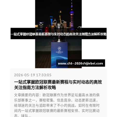
2026-05-19 17:33:05
一站式掌握欧冠联赛最新赛程与实时动态的高效
关注指南方法解析攻略
文章摘要的内容：欧冠联赛作为世界足坛最高水准的俱
乐部赛事之一，赛程密集、信息庞杂、动态更新迅速，
给球迷的关注与追踪带来了不小的挑战。如何在有限时
间内一站式掌握欧冠联赛的最新赛程安排、实时比赛动
态、球队...