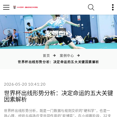
)
案例中心
首页
案例中心
世界杯出线形势分析：决定命运的五大关键因素解析
2026-05-20 10:41:20
世界杯出线形势分析：决定命运的五大关键
因素解析
世界杯出线形势分析，既是一门数据与规则交织的“硬科学”，也是一
场心理、经验与临场应变共同作用的“软博弈”。在小组赛阶段，32支