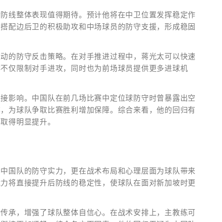
后防线整体表现值得期待。预计他将在中卫位置发挥稳定作
，搭配边后卫的积极助攻和中场球员的防守支援，形成稳固
主动的防守反击策略。在对手推进过程中，蒋光太可以快速
排不仅限制对手进攻，同时也为前场球员提供更多进球机
直接影响。中国队在前几场比赛中定位球防守时曾暴露出空
率，为球队争取比赛胜利增加保障。综合来看，他的回归有
都取得明显提升。
了中国队的防守实力，更在战术布局和心理层面为球队带来
能力将直接提升后防线的稳定性，使球队在面对新加坡时更
验传承，增强了球队整体自信心。在战术安排上，主教练可