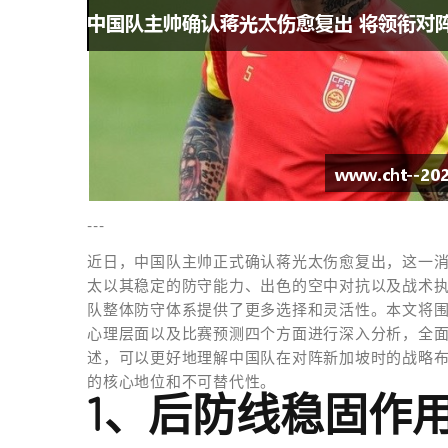
---
近日，中国队主帅正式确认蒋光太伤愈复出，这一
太以其稳定的防守能力、出色的空中对抗以及战术
队整体防守体系提供了更多选择和灵活性。本文将
心理层面以及比赛预测四个方面进行深入分析，全
述，可以更好地理解中国队在对阵新加坡时的战略
的核心地位和不可替代性。
1、后防线稳固作