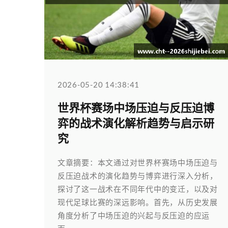
2026-05-20 14:38:41
世界杯赛场中场压迫与反压迫博
弈的战术演化解析趋势与启示研
究
文章摘要：本文通过对世界杯赛场中场压迫与
反压迫战术的演化趋势与博弈进行深入分析，
探讨了这一战术在不同年代中的变迁，以及对
现代足球比赛的深远影响。首先，从历史发展
角度分析了中场压迫的兴起与反压迫的应运