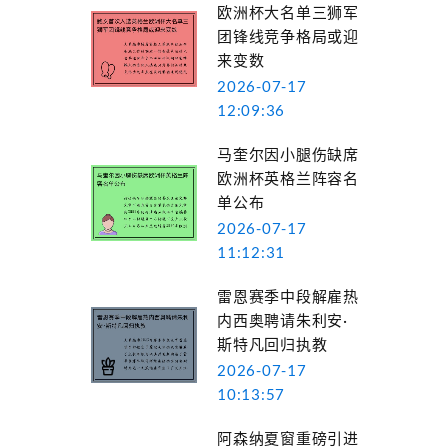
欧洲杯大名单三狮军
团锋线竞争格局或迎
来变数
2026-07-17
12:09:36
马奎尔因小腿伤缺席
欧洲杯英格兰阵容名
单公布
2026-07-17
11:12:31
雷恩赛季中段解雇热
内西奥聘请朱利安·
斯特凡回归执教
2026-07-17
10:13:57
阿森纳夏窗重磅引进