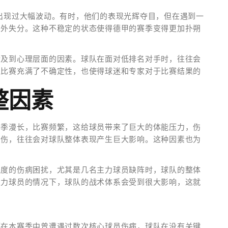
出现过大幅波动。有时，他们的表现光辉夺目，但在遇到一
意外失分。这种不稳定的状态使得德甲的赛季变得更加扑朔
涉及到心理层面的因素。球队在面对低排名对手时，往往会
让比赛充满了不确定性，也使得球迷和专家对于比赛结果的
整因素
赛季漫长，比赛频繁，这给球员带来了巨大的体能压力，伤
受伤，往往会对球队整体表现产生巨大影响。这种因素也为
程度的伤病困扰，尤其是几名主力球员缺阵时，球队的整体
主力球员的情况下，球队的战术体系会受到很大影响，这就
德在本赛季中曾遭遇过数次核心球员伤病，球队在没有关键