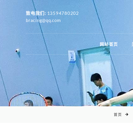
致电我们:
13594780202
bracing@qq.com
网站首页
首页