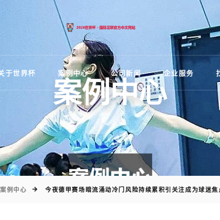
)
关于世界杯
案例中心
公司新闻
企业服务
案例中心
案例中心
今夜德甲赛场暗流涌动冷门风险持续累积引关注成为球迷焦