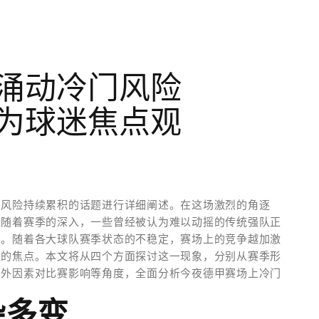
涌动冷门风险
为球迷焦点观
门风险持续累积的话题进行详细阐述。在这场激烈的角逐
是随着赛季的深入，一些曾经被认为难以动摇的传统强队正
累。随着各大球队赛季状态的不稳定，赛场上的竞争越加激
注的焦点。本文将从四个方面探讨这一现象，分别从赛季形
场外因素对比赛影响等角度，全面分析今夜德甲赛场上冷门
杂多变