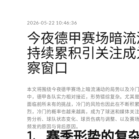
2026-05-22 10:46:36
今夜德甲赛场暗流
持续累积引关注成
察窗口
本文将围绕今夜德甲赛场上暗流涌动的局势以及冷
中，德甲各队实力相对接近，形势错综复杂。尤其
面临前所未有的挑战，冷门的风险也因此在不断积
烈，冷门的概率也越来越高，成为了球迷和媒体关
势分析、球队状态变化、球员伤病与调整、以及赛
频发的原因与背后原因。
1、赛季形势的复