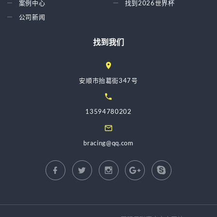
案例中心
找到2026世界杯
公司新闻
找到我们
安顺市抬葛街347号
13594780202
bracing@qq.com