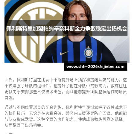
此外，佩利斯特里在比赛中不断提升场上指挥和提醒队友的能力，这
不仅增强了球队的组织性，也提升了他在球队中的影响力。教练往往
更倾向于安排那些不仅技术出色，而且能够提升团队整体运作的球员
首发。
通过与不同位置球员的配合训练，佩利斯特里逐渐掌握了各种战术下
的协作技巧。无论是在边路突破、禁区内支援还是防守回追，他都能
与队友形成默契。这种全面的协作能力，使他成为教练可靠的选择，
从而稳固了出场机会。