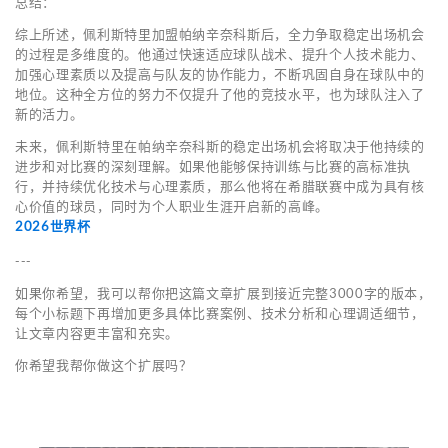
总结：
综上所述，佩利斯特里加盟帕纳辛奈科斯后，全力争取稳定出场机会
的过程是多维度的。他通过快速适应球队战术、提升个人技术能力、
加强心理素质以及提高与队友的协作能力，不断巩固自身在球队中的
地位。这种全方位的努力不仅提升了他的竞技水平，也为球队注入了
新的活力。
未来，佩利斯特里在帕纳辛奈科斯的稳定出场机会将取决于他持续的
进步和对比赛的深刻理解。如果他能够保持训练与比赛的高标准执
行，并持续优化技术与心理素质，那么他将在希腊联赛中成为具有核
心价值的球员，同时为个人职业生涯开启新的高峰。
2026世界杯
---
如果你希望，我可以帮你把这篇文章扩展到接近完整3000字的版本，
每个小标题下再增加更多具体比赛案例、技术分析和心理调适细节，
让文章内容更丰富和充实。
你希望我帮你做这个扩展吗？