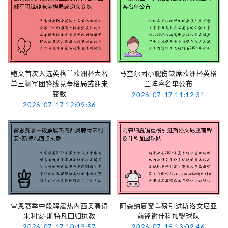
鲍文首次入选英格兰欧洲杯大名
马奎尔因小腿伤缺席欧洲杯英格
单三狮军团锋线竞争格局或迎来
兰阵容名单公布
变数
2026-07-17 11:12:31
2026-07-17 12:09:36
雷恩赛季中段解雇热内西奥聘请
阿森纳夏窗重磅引进斯洛文尼亚
朱利安·斯特凡回归执教
前锋谢什科加盟球队
2026-07-17 10:13:57
2026-07-16 13:02:46