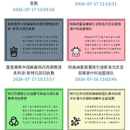
变数
2026-07-17 11:12:31
2026-07-17 12:09:36
雷恩赛季中段解雇热内西奥聘请
阿森纳夏窗重磅引进斯洛文尼亚
朱利安·斯特凡回归执教
前锋谢什科加盟球队
2026-07-17 10:13:57
2026-07-16 13:02:46