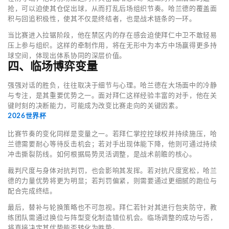
抢，可以迫使其仓促出球，从而打乱后场组织节奏。哈兰德的覆盖面
积与回追积极性，使其不仅是终结者，也是战术链条的一环。
当比赛进入拉锯阶段，他在禁区内的存在感会迫使拜仁中卫不敢轻易
压上参与组织。这样的牵制作用，将在无形中为本方中场赢得更多持
球空间，体现出体系协同的深层价值。
四、临场博弈变量
强强对话的胜负，往往取决于细节与心理。哈兰德在大场面中的冷静
与专注，是其重要优势之一。面对拜仁这样经验丰富的对手，他在关
键时刻的决断能力，可能成为改变比赛走向的关键因素。
2026世界杯
比赛节奏的变化同样是变量之一。若拜仁掌控控球权并持续施压，哈
兰德需要耐心等待反击机会；若对手出现体能下降，他则可通过持续
冲击撕裂防线。如何根据局势灵活调整，是战术前瞻的核心。
裁判尺度与身体对抗判罚，也会影响其发挥。若对抗尺度宽松，哈兰
德的力量优势将更为明显；若判罚偏紧，则需要通过更细腻的跑位与
配合完成终结。
最后，替补与轮换策略也不可忽视。拜仁若针对其进行包夹防守，教
练团队需通过换位与阵型变化制造错位机会。临场调整的成功与否，
将直接决定其优势能否转化为胜势。