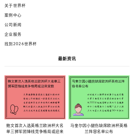
关于世界杯
案例中心
公司新闻
企业服务
找到2026世界杯
最新资讯
鲍文首次入选英格兰欧洲杯大名
马奎尔因小腿伤缺席欧洲杯英格
单三狮军团锋线竞争格局或迎来
兰阵容名单公布