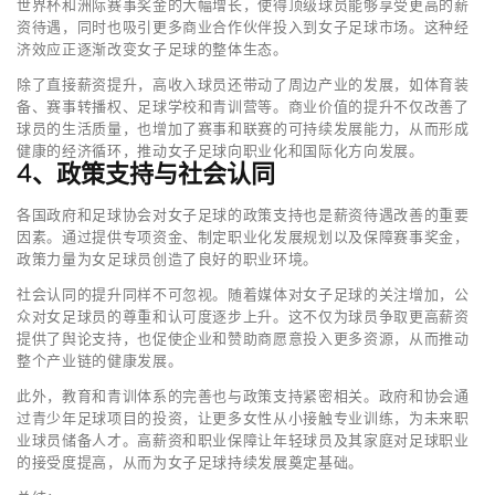
世界杯和洲际赛事奖金的大幅增长，使得顶级球员能够享受更高的薪
资待遇，同时也吸引更多商业合作伙伴投入到女子足球市场。这种经
济效应正逐渐改变女子足球的整体生态。
除了直接薪资提升，高收入球员还带动了周边产业的发展，如体育装
备、赛事转播权、足球学校和青训营等。商业价值的提升不仅改善了
球员的生活质量，也增加了赛事和联赛的可持续发展能力，从而形成
健康的经济循环，推动女子足球向职业化和国际化方向发展。
4、政策支持与社会认同
各国政府和足球协会对女子足球的政策支持也是薪资待遇改善的重要
因素。通过提供专项资金、制定职业化发展规划以及保障赛事奖金，
政策力量为女足球员创造了良好的职业环境。
社会认同的提升同样不可忽视。随着媒体对女子足球的关注增加，公
众对女足球员的尊重和认可度逐步上升。这不仅为球员争取更高薪资
提供了舆论支持，也促使企业和赞助商愿意投入更多资源，从而推动
整个产业链的健康发展。
此外，教育和青训体系的完善也与政策支持紧密相关。政府和协会通
过青少年足球项目的投资，让更多女性从小接触专业训练，为未来职
业球员储备人才。高薪资和职业保障让年轻球员及其家庭对足球职业
的接受度提高，从而为女子足球持续发展奠定基础。