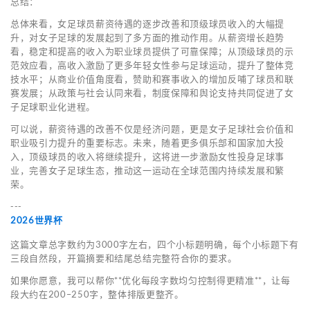
总结：
总体来看，女足球员薪资待遇的逐步改善和顶级球员收入的大幅提
升，对女子足球的发展起到了多方面的推动作用。从薪资增长趋势
看，稳定和提高的收入为职业球员提供了可靠保障；从顶级球员的示
范效应看，高收入激励了更多年轻女性参与足球运动，提升了整体竞
技水平；从商业价值角度看，赞助和赛事收入的增加反哺了球员和联
赛发展；从政策与社会认同来看，制度保障和舆论支持共同促进了女
子足球职业化进程。
可以说，薪资待遇的改善不仅是经济问题，更是女子足球社会价值和
职业吸引力提升的重要标志。未来，随着更多俱乐部和国家加大投
入，顶级球员的收入将继续提升，这将进一步激励女性投身足球事
业，完善女子足球生态，推动这一运动在全球范围内持续发展和繁
荣。
---
2026世界杯
这篇文章总字数约为3000字左右，四个小标题明确，每个小标题下有
三段自然段，开篇摘要和结尾总结完整符合你的要求。
如果你愿意，我可以帮你**优化每段字数均匀控制得更精准**，让每
段大约在200–250字，整体排版更整齐。