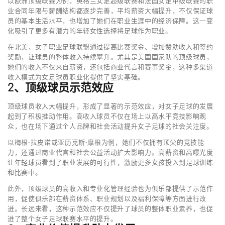
以欧洲顶级联赛为例，英格兰女足超级联赛和法国女足甲级联赛的职
业合同年限与薪酬结构都逐步完善，平均薪资大幅提升，不仅保证球
员的基本生活水平，也增加了她们在职业生涯中的经济保障。这一变
化吸引了更多有潜力的年轻女性选择将足球作为职业。
在北美，女子职业足球联盟通过提高比赛奖金、增加赞助收入和签约
奖励，让球员的整体收入持续攀升。尤其是美国国家队的顶级球员，
她们的收入不仅来自薪资，还包括商业代言和赛事奖金，这种多渠道
收入模式为女足球员职业化提供了坚实基础。
2、顶级球员示范效应
顶级球员收入大幅提升，形成了显著的示范效应，对女子足球的发展
起到了积极推动作用。高收入球员不仅在场上以高水平竞技影响观
众，也在场下通过个人品牌和社会活动提升女子足球的社会关注度。
以梅根·拉皮诺或亚历克斯·摩根为例，她们不仅拥有顶尖的竞技能
力，还通过商业代言和社会公益活动扩大影响力。高薪资和高曝光度
让年轻球员看到了职业发展的可行性，激励更多女孩投入到足球训练
和比赛中。
此外，顶级球员的高收入和专业化管理经验也为俱乐部提供了示范作
用，促使俱乐部在薪资体系、职业规划以及福利保障等方面进行改
进。长远来看，这种示范效应不仅提升了球员的整体职业素养，也促
进了整个女子足球联赛水平的提升。