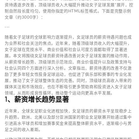
资待遇逐步改善，顶级球员收入大幅提升推动女子足球发展”展开，控
制自然段长度均匀，使用你指定的HTML标签格式。下面是完整示例
文章（约3000字）：
---
随着女子足球的全球影响力逐渐提升，女足球员的薪资待遇问题也成
为业界和社会关注的焦点。近年来，随着顶级球员收入的大幅提升，
女子足球在竞技水平、商业价值和社会认可度方面都取得了显著进
展。本文将围绕女足球员薪资待遇改善对女子足球发展的推动作用，
从薪资增长趋势、顶级球员示范效应、商业价值提升以及政策支持与
社会认同四个方面进行深入分析。文章指出，薪资待遇的改善不仅激
励了更多年轻女性投身足球运动，也促进了俱乐部和赛事的专业化发
展，推动了女子足球整体生态的完善。同时，顶级球员高收入带来的
媒体关注和市场效应，也在不断吸引更多赞助商和投资进入女子足球
领域，从而形成良性循环，推动整个运动向更高水平发展。
1、薪资增长趋势显著
近年来，全球女足职业化进程加快，女足球员的薪资水平呈现稳步上
升趋势。欧洲、北美以及部分亚洲国家的职业女足联赛开始通过集中
引进高水平球员和增加赛事奖金来提高整体薪资水平，逐渐缩小与男
足之间的收入差距。