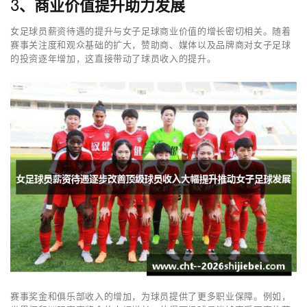
3、商业价值提升助力发展
女足球员薪资待遇的提升与女子足球商业价值的增长密切相关。随着
赛事关注度和观众基础的扩大，赞助商、媒体以及品牌商对女子足球
的投资逐年增加，这直接带动了球员收入的提升。
赛事奖金和俱乐部收入的增加，为球员提供了更多职业保障。例如，