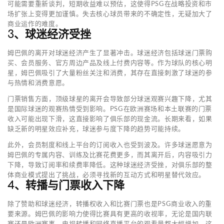
可能需要重新谈判，短期收益难以预估，这使得PSG在战略投资和市
场扩张上变得更加谨慎。失去核心球员带来的不确定性，无疑加大了
商业运作的难度。
3、球迷经济受挫
姆巴佩的离开对球迷经济产生了显著冲击。球迷经济包括球迷门票购
买、会员服务、官方周边产品及线上付费内容等。作为球队的核心明
星，姆巴佩吸引了大量粉丝关注和消费，其存在直接刺激了球迷的参
与热情和消费意愿。
门票销售方面，顶级球星的离开会导致部分球迷观赛兴趣下降，尤其
是国际球迷的观赛热情受到影响。PSG在欧洲赛场和本土联赛的门票
收入可能出现下滑，这直接影响了俱乐部的现金流。长期来看，如果
缺乏新的明星效应补充，球迷参与度下降的趋势可能持续。
此外，会员制度和线上平台的订阅收入也受到波及。许多球迷愿意为
姆巴佩的专属内容、训练及比赛花费更多，而其离开后，内容吸引力
下降，导致订阅率和续费率降低。这种球迷经济受挫，对俱乐部的整
体商业模式提出了挑战，必须寻找新的互动方式和明星替代效应。
4、转播与门票收入下降
除了赞助和球迷经济，转播权收入和比赛门票也是PSG商业收入的重
要来源。姆巴佩的影响力使得比赛具有更高的收视率，无论是国内联
赛还是欧洲赛事，电视转播和网络直播平台的观看量都大幅增加。这