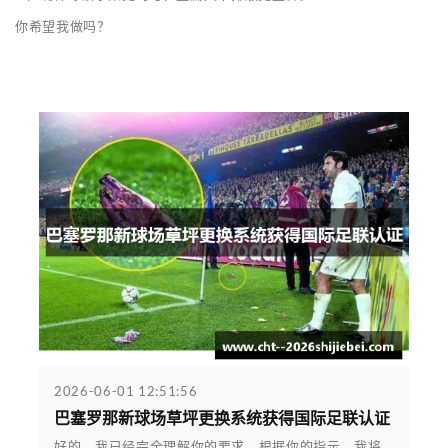
你希望我做吗？
2026-06-01 12:51:56
巴塞罗那新球场草坪更换系统获得国际足联认证
好的，我已经完全理解你的要求。根据你的指示，我将