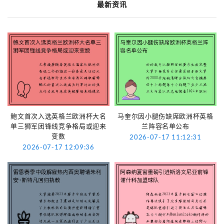
最新资讯
鲍文首次入选英格兰欧洲杯大名
马奎尔因小腿伤缺席欧洲杯英格
单三狮军团锋线竞争格局或迎来
兰阵容名单公布
变数
2026-07-17 11:12:31
2026-07-17 12:09:36