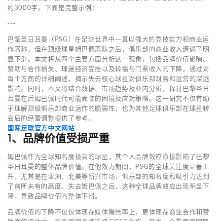
约3000字。下面是完整示例：
---
巴黎圣日耳曼（PSG）在足球世界中一直以强大的竞技实力和商业运
作著称，但在顶级球星姆巴佩离队之后，俱乐部的商业收入遭遇了明
显下滑。本文将从四个主要方面分析这一现象，包括品牌价值影响、
赞助与合作损失、球迷经济受挫以及转播与门票收入的下降。通过对
每个方面的详细阐述，揭示失去核心球星对俱乐部财务和运营的深远
影响。同时，本文将结合数据、市场趋势及业内分析，探讨巴黎圣日
耳曼在后姆巴佩时代可能面临的困境及应对策略。这一研究不仅有助
于理解顶级俱乐部商业运作的脆弱性，也为其他足球俱乐部在球星转
会后的经营调整提供了参考。
国际足联官方中文网站
1、品牌价值受损严重
姆巴佩作为全球知名度极高的球星，其个人品牌效应直接影响了巴黎
圣日耳曼的整体品牌价值。在他效力期间，PSG的全球关注度显著上
升，尤其是在亚洲、北美等新兴市场，俱乐部的知名度和吸引力达到
了前所未有的高度。失去姆巴佩之后，这种全球品牌效应出现明显下
降，导致品牌价值的整体下滑。
品牌价值的下降不仅仅体现在媒体曝光率上，更体现在商业合作和赞