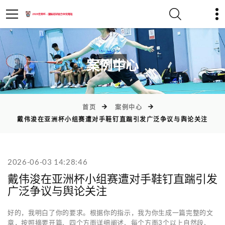
)
案例中心
首页
案例中心
戴伟浚在亚洲杯小组赛遭对手鞋钉直踹引发广泛争议与舆论关注
2026-06-03 14:28:46
戴伟浚在亚洲杯小组赛遭对手鞋钉直踹引发
广泛争议与舆论关注
好的，我明白了你的要求。根据你的指示，我为你生成一篇完整的文
章，按照摘要开篇、四个方面详细阐述、每个方面3个以上自然段、