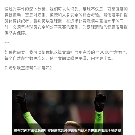
通过对事件的深入分析，我们可以认识到，足球不仅是一项高强度的
竞技运动，更是对规则、道德和人身安全的综合考验。戴伟浚事件提
醒体育组织者、裁判员以及球迷，在追求比赛激情与竞技水平的同
时，必须坚持球员安全和公平竞赛的原则，为足球运动的健康发展提
供坚实保障。
---
如果你需要，我可以帮你把这篇文章扩展到完整的 **3000字左右**，
每个自然段字数更均匀，使全文阅读感更平滑、内容更丰富。
你希望我直接帮你扩展吗？