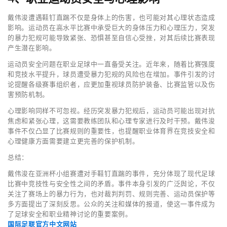
戴伟浚遭遇鞋钉直踹不仅是身体上的伤害，也可能对其心理状态造成
影响。运动员在高水平比赛中承受巨大的身体压力和心理压力，突发
的暴力犯规可能导致紧张、恐惧甚至自信心受挫，对其后续比赛表现
产生潜在影响。
运动员安全问题在职业足球中一直备受关注。近年来，随着比赛强度
和竞技水平提升，球员遭受暴力犯规的风险也在增加。事件引发的讨
论提醒各级赛事组织者，应更加重视球员防护装备、比赛监管以及伤
害预防机制。
心理影响同样不可忽视。经历突发暴力犯规后，运动员可能出现对抗
焦虑和紧张心理，这需要教练团队和心理专家进行及时干预。戴伟浚
事件不仅凸显了比赛规则的重要性，也提醒职业体育界在竞技安全和
心理健康方面需要建立更完善的保护机制。
总结：
戴伟浚在亚洲杯小组赛遭对手鞋钉直踹的事件，充分体现了现代足球
比赛中竞技性与安全性之间的矛盾。事件本身引发的广泛舆论，不仅
关注了赛场上的暴力行为，也对裁判判罚、规则完善、运动员保护等
多方面提出了深刻反思。公众的关注和媒体的报道，使这一事件成为
了足球安全和职业精神讨论的重要案例。
国际足联官方中文网站