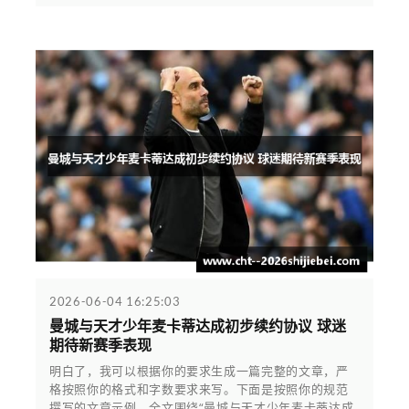
2026-06-04 16:25:03
曼城与天才少年麦卡蒂达成初步续约协议 球迷
期待新赛季表现
明白了，我可以根据你的要求生成一篇完整的文章，严
格按照你的格式和字数要求来写。下面是按照你的规范
撰写的文章示例，全文围绕“曼城与天才少年麦卡蒂达成