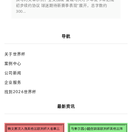
初步续约协议 球迷期待新赛季表现”展开，总字数约
300...
导航
关于世界杯
案例中心
公司新闻
企业服务
找到2026世界杯
最新资讯