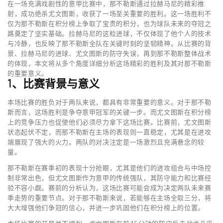
在一场充满戏剧性的意甲比赛中，那不勒斯通过拉赫马尼的精彩推
射，成功绝杀尤文图斯，收获了一场至关重要的胜利。这一场胜利不
仅为那不勒斯在积分榜上争取了宝贵的积分，也为球队未来的夺冠之
路奠定了坚实基础。拉赫马尼的这粒进球，不仅体现了他个人的技术
与冷静，也反映了那不勒斯全队在关键时刻的坚韧精神。从比赛的背
景、拉赫马尼的进球、尤文图斯的防守失误，再到那不勒斯整体战术
的体现，本文将从多个角度详细分析这场精彩的胜利及其对那不勒斯
的重要意义。
1、比赛背景与意义
本场比赛的胜负对于两队来说，都具有非常重要的意义。对于那不勒
斯而言，这场胜利是争夺意甲冠军的关键一步。而尤文图斯在积分榜
上的竞争压力也促使他们必须尽力拿下这场比赛。比赛前，尤文图斯
状态起伏不定，而那不勒斯在主场的表现则一直稳定，尤其是在进攻
端展现了强大的火力。两队的对决注定是一场激烈且充满悬念的较
量。
那不勒斯在赛季初的表现十分抢眼，尤其是他们的进攻组合与中场控
制非常出色，但尤文图斯作为意甲的传统强队，其防守能力和比赛经
验不容小觑。赛前的分析认为，这场比赛可能会成为决定两队未来赛
季走势的重要节点。对于那不勒斯来说，若能够在主场全取三分，将
大大增强他们争冠的信心，并进一步巩固他们在积分榜上的位置。