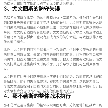
的精神，帮助那不勒斯完成了对尤文图斯的逆袭。
3、尤文图斯的防守失误
尽管尤文图斯在比赛中的防守表现总体上是紧密的，但他们在最后时
刻的防守失误却直接导致了这场比赛的失利。尤文图斯在比赛进入尾
声时未能有效压制住那不勒斯的反击，尤其是在拉赫马尼进球的那一
瞬间，尤文的防线显得有些松散。尤文图斯的防守球员未能及时跟上
拉赫马尼的进攻脚步，也没有形成有效的防守堵截，导致他获得了绝
佳的射门机会。
此外，尤文图斯的门将虽然做出了扑救动作，但对于拉赫马尼的推射
未能做出有效反应，暴露了其在关键时刻的脆弱。门将的扑救虽然充
满勇气，但面对如此角度和力量的射门，他无法做出有效反应。而尤
文的防线在临近比赛结束时的松懈，几乎导致了他们与胜利擦肩而
过。
尤文图斯在比赛中的防守组织本应是他们的优势，然而在这场比赛的
最后阶段，他们的失误让整场比赛的努力付诸东流。这也是为什么，
尽管尤文图斯控制了比赛的大部分时间，但最终却未能拿到积分。防
守失误和应变能力的不足，成为他们败北的关键。
4、那不勒斯的整体战术执行
那不勒斯在这场比赛中的整体表现可圈可点，尤其是他们在战术上的