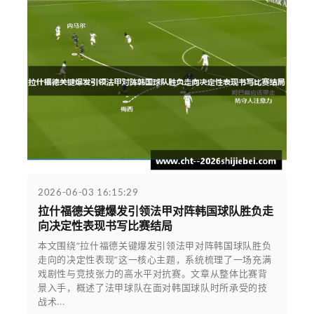
2026-06-03 16:15:29
拉什福德关键爆发引领法甲对阵韩国球队胜负走
向决定性表现书写比赛结局
本文围绕“拉什福德关键爆发引领法甲对阵韩国球队胜负
走向的决定性表现”这一核心主题，系统梳理了一场充满
戏剧性与竞技张力的高水平对抗赛。文章从整体比赛背
景入手，概述了法甲球队在面对韩国球队时所承受的技
战术...