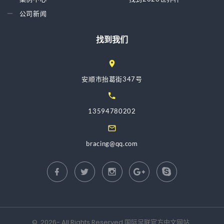
公司新闻
找到我们
安顺市抬葛街347号
13594780202
bracing@qq.com
©
2026
- All Rights Reserved
国际足联官方中文网站
.