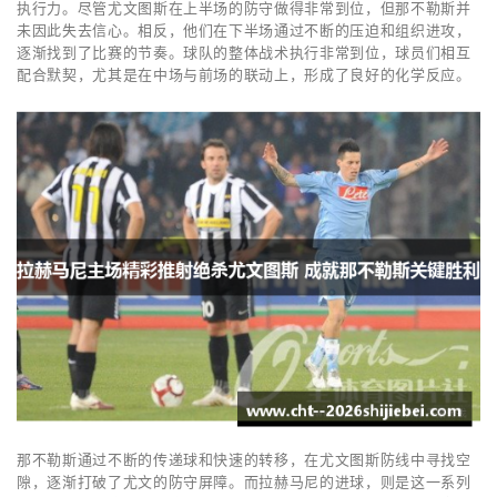
执行力。尽管尤文图斯在上半场的防守做得非常到位，但那不勒斯并
未因此失去信心。相反，他们在下半场通过不断的压迫和组织进攻，
逐渐找到了比赛的节奏。球队的整体战术执行非常到位，球员们相互
配合默契，尤其是在中场与前场的联动上，形成了良好的化学反应。
那不勒斯通过不断的传递球和快速的转移，在尤文图斯防线中寻找空
隙，逐渐打破了尤文的防守屏障。而拉赫马尼的进球，则是这一系列