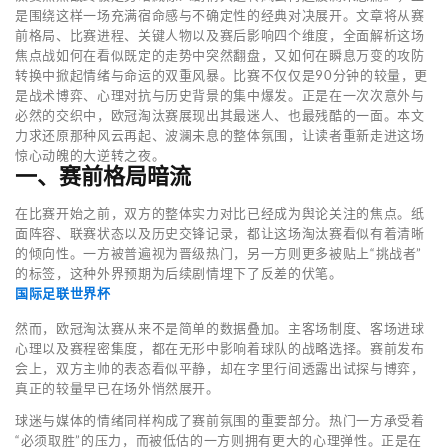
是围绕这样一场充满宿命感与不确定性的经典对决展开。文章将从赛
前格局、比赛进程、关键人物以及赛后影响四个维度，全面解析这场
焦点战如何在看似既定的走势中突然翻盘，又如何在瞬息万变的攻防
转换中掀起情绪与命运的双重风暴。比赛不仅仅是90分钟的较量，更
是战术博弈、心理对抗与历史背景的集中爆发。正是在一次次意外与
必然的交织中，欧冠淘汰赛展现出其最迷人、也最残酷的一面。本文
力求还原那种风云再起、波澜未息的整体氛围，让读者重新走进这场
惊心动魄的大逆转之夜。
一、赛前格局暗流
在比赛开始之前，双方的整体实力对比已经成为舆论关注的焦点。纸
面阵容、联赛状态以及历史交锋记录，都让这场淘汰赛看似有着清晰
的倾向性。一方被普遍视为晋级热门，另一方则更多被贴上“挑战者”
的标签，这种外界预期为后续剧情埋下了反差的伏笔。
国际足联世界杯
然而，欧冠淘汰赛从来不是简单的数据叠加。主客场制度、客场进球
心理以及赛程密集度，都在无形中影响着球队的战略选择。赛前发布
会上，双方主帅的表态看似平静，却在字里行间透露出试探与博弈，
真正的较量早已在场外悄然展开。
球迷与媒体的情绪同样构成了赛前氛围的重要部分。热门一方承受着
“必须取胜”的压力，而被低估的一方则拥有更大的心理弹性。正是在