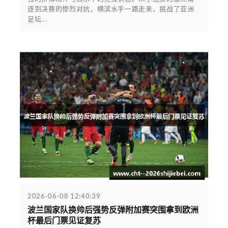
逐到决赛的惨烈对抗，横滨水手一路走来，挑战了亚洲
足坛...
2026-06-08 12:40:39
波兰国家队换帅后强势反弹附加赛突围拿到欧洲
杯最后门票见证复苏