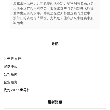
波兰国家队在近几年表现起伏不定，尽管拥有像莱万多
夫斯基这样的大牌球员，但在比赛中的表现却并未能够
发挥出应有的水平。特别是在欧洲杯预选赛的过程中，
波兰队的表现令人堪忧，尤其是未能直接从小组赛中脱
颖而出。...
导航
关于世界杯
案例中心
公司新闻
企业服务
找到2026世界杯
最新资讯