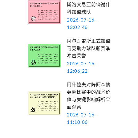
斯洛文尼亚前锋谢什
科加盟球队
2026-07-16
13:02:46
阿尔瓦雷斯正式加盟
马竞助力球队新赛季
冲击荣誉
2026-07-16
12:06:22
阿什拉夫对阵阿森纳
英超比赛中的战术价
值与关键影响解析全
面观察
2026-07-16
11:10:06