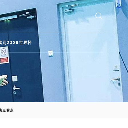
找到2026世界杯
成焦点看点