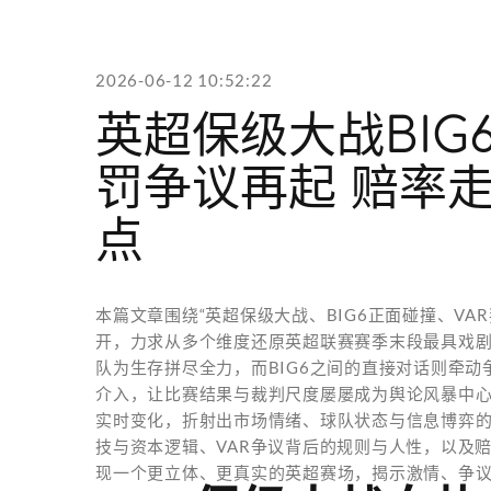
2026-06-12 10:52:22
英超保级大战BIG6
罚争议再起 赔率
点
本篇文章围绕“英超保级大战、BIG6正面碰撞、V
开，力求从多个维度还原英超联赛赛季末段最具戏
队为生存拼尽全力，而BIG6之间的直接对话则牵动
介入，让比赛结果与裁判尺度屡屡成为舆论风暴中
实时变化，折射出市场情绪、球队状态与信息博弈的
技与资本逻辑、VAR争议背后的规则与人性，以及
现一个更立体、更真实的英超赛场，揭示激情、争