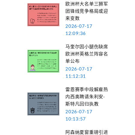
欧洲杯大名单三狮军
团锋线竞争格局或迎
来变数
2026-07-17
12:09:36
马奎尔因小腿伤缺席
欧洲杯英格兰阵容名
单公布
2026-07-17
11:12:31
雷恩赛季中段解雇热
内西奥聘请朱利安·
斯特凡回归执教
2026-07-17
10:13:57
阿森纳夏窗重磅引进