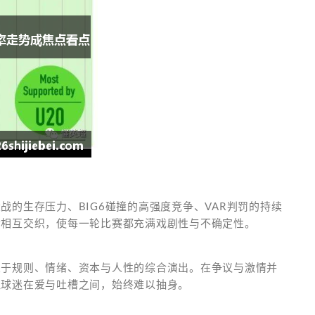
的生存压力、BIG6碰撞的高强度竞争、VAR判罚的持续
素相互交织，使每一轮比赛都充满戏剧性与不确定性。
关于规则、情绪、资本与人性的综合演出。在争议与激情并
让球迷在爱与吐槽之间，始终难以抽身。