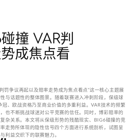
碰撞 VAR判
走势成焦点看
AR判罚争议再起以及赔率走势成为焦点看点”这一核心主题展
剧性与话题性的整体图景。随着联赛进入冲刺阶段，保级球
争冠、欧战资格乃至商业价值的多重利益。VAR技术的频繁
心，也不断挑战球迷对公平竞赛的信任。同时，博彩赔率的
复杂关系。本文将从保级形势的残酷现实、BIG6碰撞的竞
赔率走势所体现的隐性信号四个方面进行系统剖析，试图呈
议与利益交织下的联赛魅力。