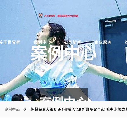
)
关于世界杯
案例中心
公司新闻
企业服务
案例中心
案例中心
英超保级大战BIG6碰撞 VAR判罚争议再起 赔率走势