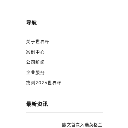
导航
关于世界杯
案例中心
公司新闻
企业服务
找到2026世界杯
最新资讯
鲍文首次入选英格兰