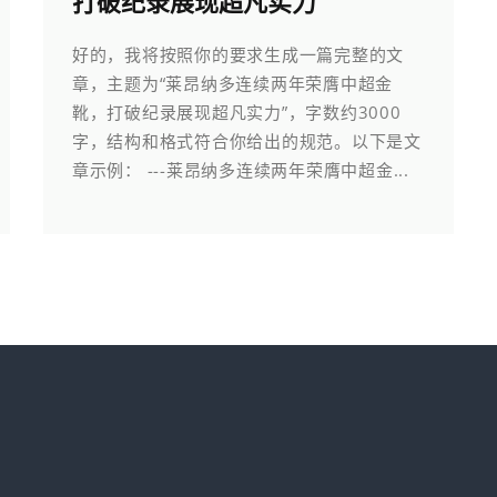
打破纪录展现超凡实力
好的，我将按照你的要求生成一篇完整的文
章，主题为“莱昂纳多连续两年荣膺中超金
靴，打破纪录展现超凡实力”，字数约3000
字，结构和格式符合你给出的规范。以下是文
章示例： ---莱昂纳多连续两年荣膺中超金...