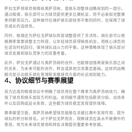
萨拉戈萨将球员租借给奥萨苏纳，是俱乐部整体战略规划的一部分。
通过租借，俱乐部可以为球员提供更多比赛机会，而不必承担完整赛
季的薪资压力。这种操作在维护俱乐部财务平衡的同时，也保障了球
员成长的连续性。
同时，租借还为萨拉戈萨球队阵容调整提供了灵活性。俱乐部可以根
据赛季需要调整主力阵容，让年轻球员获得锻炼机会，而核心球员则
在适当时机回归，保持球队战斗力的平衡。这种策略体现了俱乐部对
球员发展和球队竞争力的双重考量。
此外，萨拉戈萨通过与奥萨苏纳的合作，也能够加强两家俱乐部之间
的关系，为未来可能的合作、转会或其他交流奠定基础。这样的战略
眼光显示出俱乐部在管理和发展球员方面的长远规划能力。
4、协议细节与赛季展望
双方达成的租借协议中明确了球员将在整个赛季为奥萨苏纳效力，确
保了球员和俱乐部双方的利益。合同细节通常包括薪资分担、出场条
件以及回购或延长条款，这些都为球员稳定发挥提供保障。
赛季展望方面，奥萨苏纳希望球员能够在关键比赛中发挥作用，提升
球队的积分和排名。对于萨拉戈萨而言，观察球员在高水平联赛中的
表现，将为未来球员使用和转会决策提供重要参考依据。