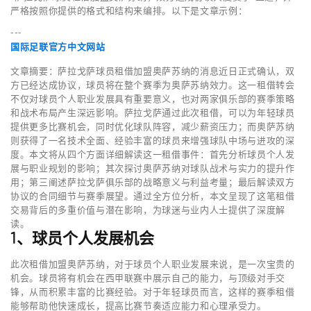
严格按照你提供的格式和结构来编排。以下是文章示例：
---
国际足联官方中文网站
文章摘要：萨拉戈萨球员租借加盟奥萨苏纳的消息近日正式确认，双
方已经达成协议，球员将在整个赛季为奥萨苏纳效力。这一租借转会
不仅对球员个人职业发展具有重要意义，也对两家俱乐部的赛季策略
和战术布局产生深远影响。萨拉戈萨通过此次租借，可以为年轻球员
提供更多比赛机会，同时优化球队阵容，减少薪资压力；而奥萨苏纳
则获得了一名技术全面、经验丰富的球员来增强球队中场与进攻的深
度。本文将从四个方面详细解读这一租借事件：首先分析球员个人发
展与职业规划的影响；其次探讨奥萨苏纳对球队战术与实力的提升作
用；第三阐述萨拉戈萨俱乐部的战略意义与利益考量；最后解读双方
协议的合同细节与赛季展望。通过全方位分析，本文呈现了这笔租借
交易背后的多重价值与潜在影响，为球迷与业内人士提供了深度解
读。
1、球员个人发展机会
此次租借加盟奥萨苏纳，对于球员个人职业发展来说，是一次宝贵的
机会。球员将有机会在西甲联赛中展示自己的能力，与顶级对手交
锋，从而积累丰富的比赛经验。对于年轻球员而言，这样的赛季租借
能够帮助他快速成长，提高比赛节奏适应能力和心理承受力。