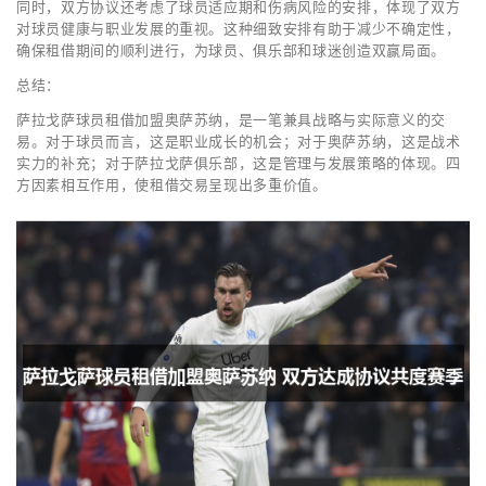
同时，双方协议还考虑了球员适应期和伤病风险的安排，体现了双方
对球员健康与职业发展的重视。这种细致安排有助于减少不确定性，
确保租借期间的顺利进行，为球员、俱乐部和球迷创造双赢局面。
总结：
萨拉戈萨球员租借加盟奥萨苏纳，是一笔兼具战略与实际意义的交
易。对于球员而言，这是职业成长的机会；对于奥萨苏纳，这是战术
实力的补充；对于萨拉戈萨俱乐部，这是管理与发展策略的体现。四
方因素相互作用，使租借交易呈现出多重价值。