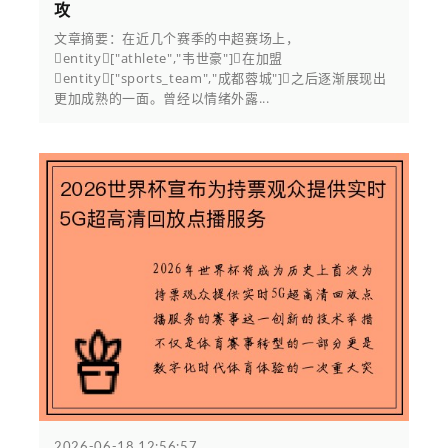
攻
文章摘要：在近几个赛季的中超赛场上，
entity["athlete","韦世豪"]在加盟
entity["sports_team","成都蓉城"]之后逐渐展现出
更加成熟的一面。曾经以情绪外露...
2026-06-18 12:56:57