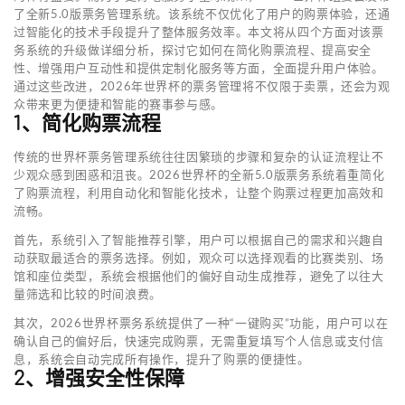
了全新5.0版票务管理系统。该系统不仅优化了用户的购票体验，还通
过智能化的技术手段提升了整体服务效率。本文将从四个方面对该票
务系统的升级做详细分析，探讨它如何在简化购票流程、提高安全
性、增强用户互动性和提供定制化服务等方面，全面提升用户体验。
通过这些改进，2026年世界杯的票务管理将不仅限于卖票，还会为观
众带来更为便捷和智能的赛事参与感。
1、简化购票流程
传统的世界杯票务管理系统往往因繁琐的步骤和复杂的认证流程让不
少观众感到困惑和沮丧。2026世界杯的全新5.0版票务系统着重简化
了购票流程，利用自动化和智能化技术，让整个购票过程更加高效和
流畅。
首先，系统引入了智能推荐引擎，用户可以根据自己的需求和兴趣自
动获取最适合的票务选择。例如，观众可以选择观看的比赛类别、场
馆和座位类型，系统会根据他们的偏好自动生成推荐，避免了以往大
量筛选和比较的时间浪费。
其次，2026世界杯票务系统提供了一种“一键购买”功能，用户可以在
确认自己的偏好后，快速完成购票，无需重复填写个人信息或支付信
息，系统会自动完成所有操作，提升了购票的便捷性。
2、增强安全性保障