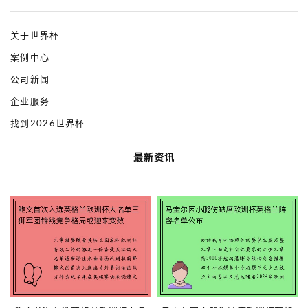
关于世界杯
案例中心
公司新闻
企业服务
找到2026世界杯
最新资讯