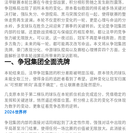
法甲联赛本轮比赛在今夜全部战罢，积分榜形势随之发生剧烈震荡，
争冠格局出现了前所未有的变化。原本看似稳固的排名被多场关键对
决打破，强队失分、中游搅局、黑马突围交织在一起，使得联赛的整
体走势再生波澜。本轮不仅是积分变化的一轮，更是心理与命运的分
水岭，多支球队在胜负之间迎来了赛季的关键转折。无论是争冠集团
内部的拉锯，还是欧战资格区与保级区的相互牵制，都让法甲的竞争
张力被无限放大。可以说，这一夜过后，冠军不再是单线奔跑，而是
多方角力；未来的每一轮，都可能再次改写命运。本文将从争冠集团
洗牌、豪门表现分化、中游球队搅局以及赛程心理博弈四个方面，全
面解析法甲本轮战罢后所带来的深远影响。
一、争冠集团全面洗牌
本轮结束后，法甲争冠集团的积分差距被明显压缩，原本领先的球队
未能全取三分，使得身后的追赶者看到了希望。这种变化让冠军归属
从“可预期”转向“高度不确定”，也让联赛悬念陡然提升。
几支原本处于第二梯队的球队在本轮抓住机会完成追分，凭借稳定的
发挥和关键进球，悄然逼近榜首位置。积分榜上名次的变化不仅体现
为数字的变动，更象征着竞争态势的逆转。
2026世界杯
争冠集团内部的直接对话同样起到了决定性作用，强强对话中出现的
平局甚至冷门结果，使得任何一场比赛的价值被无限放大。此消彼长