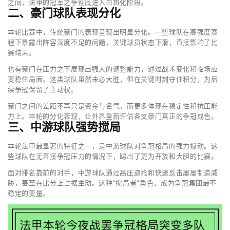
之间，法甲的冠军之争彻底进入白热化阶段。
二、豪门球队表现分化
本轮比赛中，传统豪门的表现呈现出明显分化。一些球队在高强度赛
程下暴露出阵容深度不足的问题，关键球员状态下滑，直接影响了比
赛结果。
也有豪门在压力之下展现出强大的调整能力，通过战术变化和临场应
变稳住局面。这类球队虽然未必大胜，但在关键时刻守住积分，为后
续争冠保留了主动权。
豪门之间的差距不再只是资金与名气，而更多体现在稳定性和抗压能
力上。本轮的分化表现，让外界重新评估各支豪门真正的争冠成色。
三、中游球队强势搅局
本轮法甲最显著的特征之一，是中游球队对争冠格局的强力搅动。这
些球队在无直接争冠压力的情况下，踢出了更为开放和大胆的比赛。
面对排名靠前的对手，中游球队通过高压逼抢和快速反击屡屡制造威
胁，甚至在比分上占据主动。这种“搅局者”角色，成为争冠集团最不
稳定的变量。