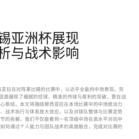
锡亚洲杯展现
析与战术影响
西亚拉在对阵莱比锡的比赛中，以近乎全能的中场表现，完
术层面展现了细腻的控球、精准的传球与犀利的突破，更在战
核心枢纽。本文将围绕穆西亚拉在本场比赛中的中场统治力
感、战术执行与体系放大效应，以及对球队整体与比赛走势
细节的拆解，我们不仅能看到一名顶级中场在高水平对抗中
下如何通过个人能力与团队战术的高度融合，完成对比赛的