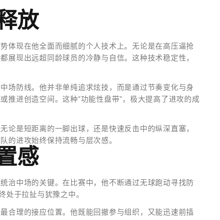
释放
优势体现在他全面而细腻的个人技术上。无论是在高压逼抢
他都展现出远超同龄球员的冷静与自信。这种技术稳定性，
的中场防线。他并非单纯追求炫技，而是通过节奏变化与身
或推进创造空间。这种“功能性盘带”，极大提高了进攻的成
。无论是短距离的一脚出球，还是快速反击中的纵深直塞，
球队的进攻始终保持流畅与层次感。
置感
他统治中场的关键。在比赛中，他不断通过无球跑动寻找防
始终处于拉扯与犹豫之中。
在最合理的接应位置。他既能回撤参与组织，又能迅速前插