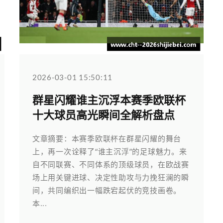
2026-03-01 15:50:11
群星闪耀谁主沉浮本赛季欧联杯
十大球员高光瞬间全解析盘点
文章摘要：本赛季欧联杯在群星闪耀的舞台
上，再一次诠释了“谁主沉浮”的足球魅力。来
自不同联赛、不同体系的顶级球员，在欧战赛
场上用关键进球、决定性助攻与力挽狂澜的瞬
间，共同编织出一幅跌宕起伏的竞技画卷。
本...