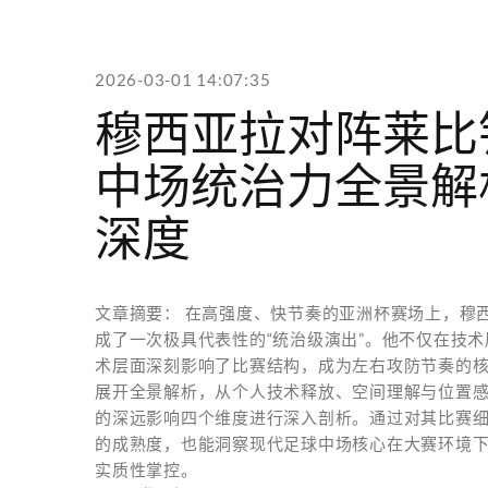
2026-03-01 14:07:35
穆西亚拉对阵莱比
中场统治力全景解
深度
文章摘要： 在高强度、快节奏的亚洲杯赛场上，穆
成了一次极具代表性的“统治级演出”。他不仅在技
术层面深刻影响了比赛结构，成为左右攻防节奏的
展开全景解析，从个人技术释放、空间理解与位置
的深远影响四个维度进行深入剖析。通过对其比赛
的成熟度，也能洞察现代足球中场核心在大赛环境
实质性掌控。