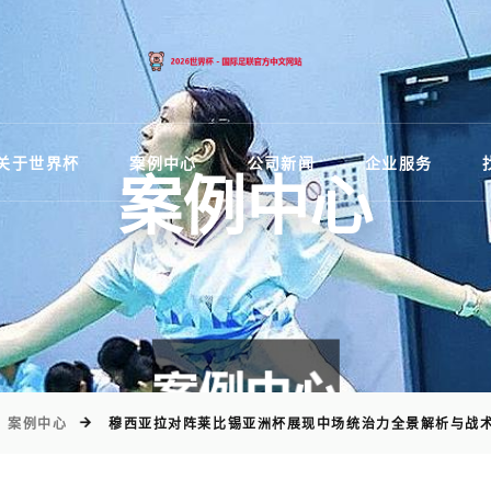
)
关于世界杯
案例中心
公司新闻
企业服务
案例中心
案例中心
穆西亚拉对阵莱比锡亚洲杯展现中场统治力全景解析与战