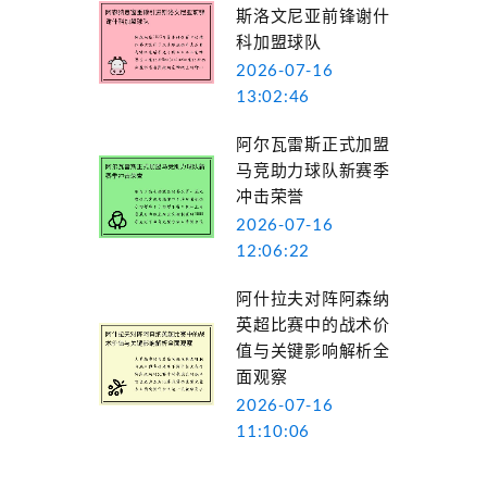
斯洛文尼亚前锋谢什
科加盟球队
2026-07-16
13:02:46
阿尔瓦雷斯正式加盟
马竞助力球队新赛季
冲击荣誉
2026-07-16
12:06:22
阿什拉夫对阵阿森纳
英超比赛中的战术价
值与关键影响解析全
面观察
2026-07-16
11:10:06