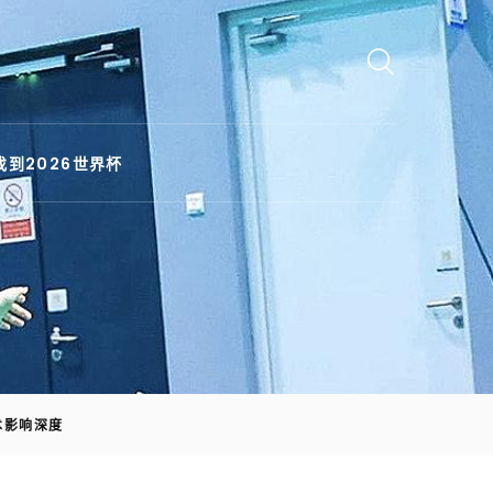
找到2026世界杯
术影响深度