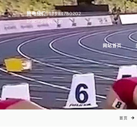
致电我们:
13594780202
bracing@qq.com
网站首页
首页