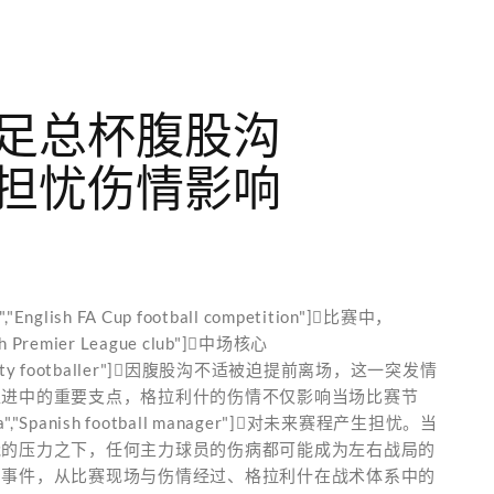
足总杯腹股沟
担忧伤情影响
English FA Cup football competition"]比赛中，
lish Premier League club"]中场核心
chester City footballer"]因腹股沟不适被迫提前离场，这一突发情
推进中的重要支点，格拉利什的伤情不仅影响当场比赛节
la","Spanish football manager"]对未来赛程产生担忧。当
冠的压力之下，任何主力球员的伤病都可能成为左右战局的
的事件，从比赛现场与伤情经过、格拉利什在战术体系中的