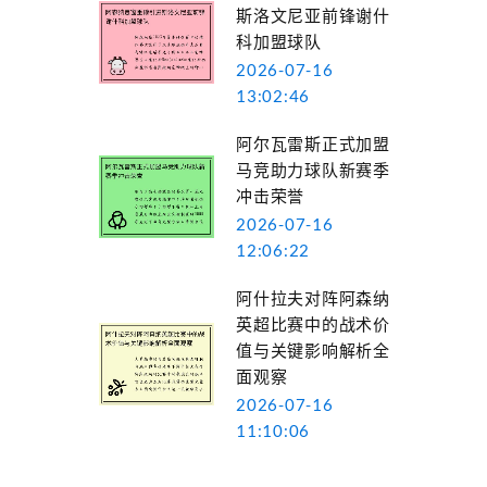
斯洛文尼亚前锋谢什
科加盟球队
2026-07-16
13:02:46
阿尔瓦雷斯正式加盟
马竞助力球队新赛季
冲击荣誉
2026-07-16
12:06:22
阿什拉夫对阵阿森纳
英超比赛中的战术价
值与关键影响解析全
面观察
2026-07-16
11:10:06