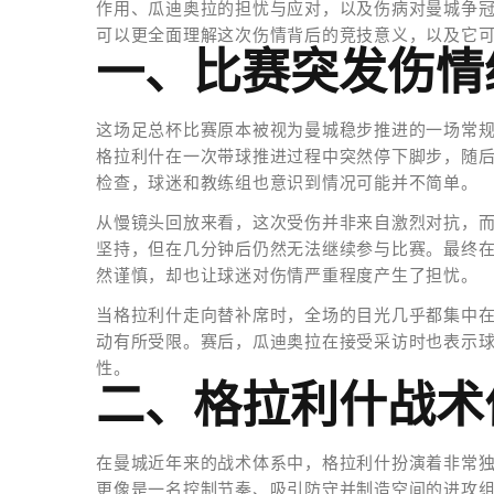
作用、瓜迪奥拉的担忧与应对，以及伤病对曼城争
可以更全面理解这次伤情背后的竞技意义，以及它
一、比赛突发伤情
这场足总杯比赛原本被视为曼城稳步推进的一场常
格拉利什在一次带球推进过程中突然停下脚步，随
检查，球迷和教练组也意识到情况可能并不简单。
从慢镜头回放来看，这次受伤并非来自激烈对抗，
坚持，但在几分钟后仍然无法继续参与比赛。最终
然谨慎，却也让球迷对伤情严重程度产生了担忧。
当格拉利什走向替补席时，全场的目光几乎都集中
动有所受限。赛后，瓜迪奥拉在接受采访时也表示
性。
二、格拉利什战术
在曼城近年来的战术体系中，格拉利什扮演着非常
更像是一名控制节奏、吸引防守并制造空间的进攻