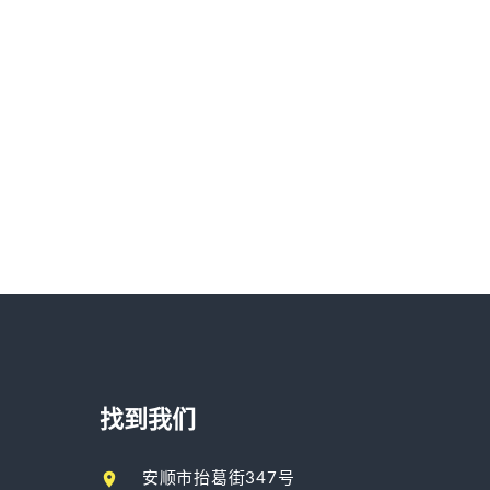
找到我们
安顺市抬葛街347号