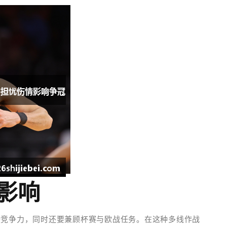
影响
持竞争力，同时还要兼顾杯赛与欧战任务。在这种多线作战