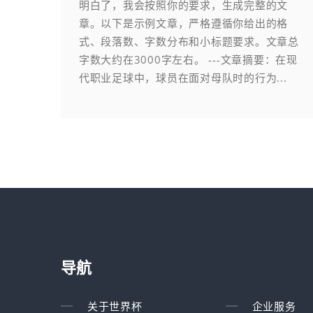
明白了，我会按照你的要求，生成完整的文
章。以下是示例文章，严格遵循你给出的格
式、段落数、字数分布和小标题要求。文章总
字数大约在3000字左右。 ---文章摘要：在现
代职业足球中，球员在面对母队时的行为...
导航
关于世界杯
企业服务