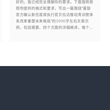
好的，我已经完全理解你的要求。下面我将按
照你提供的格式和要求，写出一篇围绕“曼联
官方确认新任首席执行官贝拉达推动青训营体
系改革重塑未来格局”的3000字左右文章示
例，包括摘要、四个方面的详细阐述，每个...