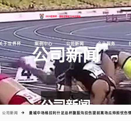
)
关于世界杯
案例中心
公司新闻
企业服务
公司新闻
公司新闻
曼城中场格拉利什足总杯腹股沟拉伤提前离场瓜帅担忧伤