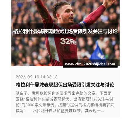
2026-05-10 14:33:18
格拉利什曼城表现起伏出场受限引发关注与讨论
明白了，我可以按照你的要求写出完整的文章。下面是
围绕“格拉利什在曼城表现起伏、出场受限引发关注与讨
论”的3000字文章示例，按照你提供的格式和结构要求来
撰写： ---格拉利什自从加盟曼城以来，其表现一...