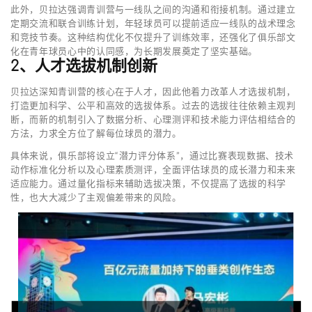
此外，贝拉达强调青训营与一线队之间的沟通和衔接机制。通过建立
定期交流和联合训练计划，年轻球员可以提前适应一线队的战术理念
和竞技节奏。这种结构优化不仅提升了训练效率，还强化了俱乐部文
化在青年球员心中的认同感，为长期发展奠定了坚实基础。
2、人才选拔机制创新
贝拉达深知青训营的核心在于人才，因此他着力改革人才选拔机制，
打造更加科学、公平和高效的选拔体系。过去的选拔往往依赖主观判
断，而新的机制引入了数据分析、心理测评和技术能力评估相结合的
方法，力求全方位了解每位球员的潜力。
具体来说，俱乐部将设立“潜力评分体系”，通过比赛表现数据、技术
动作标准化分析以及心理素质测评，全面评估球员的成长潜力和未来
适应能力。通过量化指标来辅助选拔决策，不仅提高了选拔的科学
性，也大大减少了主观偏差带来的风险。