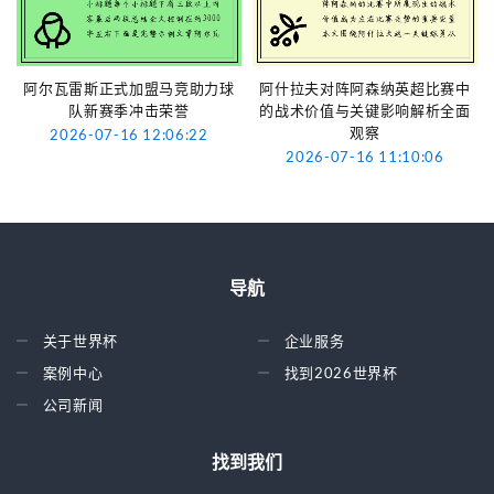
阿尔瓦雷斯正式加盟马竞助力球
阿什拉夫对阵阿森纳英超比赛中
队新赛季冲击荣誉
的战术价值与关键影响解析全面
观察
2026-07-16 12:06:22
2026-07-16 11:10:06
导航
关于世界杯
企业服务
案例中心
找到2026世界杯
公司新闻
找到我们