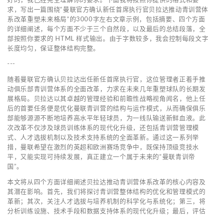
求，写出一篇围绕“曼联官方确认新任首席执行官贝拉达推动青训营体
系改革重塑未来格局”的3000字左右文章示例，包括摘要、四个方面
的详细阐述，每个方面不少于三个自然段，以及最后的总结段落，全
部按照你要求的 HTML 样式输出。由于字数较多，我会控制每段文字
长度均匀，保证整体结构完整。
---
随着曼联官方确认贝拉达出任新任首席执行官，这位管理者正着手推
动俱乐部青训营体系的全面改革，力求在未来几年重塑球队的长期发
展格局。贝拉达以其卓越的管理经验和前瞻性战略视角闻名，他上任
后的首要任务便是优化曼联青训营的结构与运作模式，从而确保俱乐
部能够源源不断地培养高水平年轻球员，为一线队输送新鲜血液。此
次改革不仅涉及球员训练体系的现代化升级，还包括青训营管理模
式、人才选拔机制以及技术支持系统的全面革新。通过这一系列举
措，曼联希望在激烈的英超和欧洲赛场竞争中，既保持顶级竞技水
平，又能实现可持续发展，真正建立一个属于未来的“曼联青训帝
国”。
本文将从四个方面详细阐述贝拉达推动青训营体系改革的核心内容及
其潜在影响。首先，我们将探讨青训营整体结构的优化和管理模式的
革新；其次，关注人才选拔与培养机制的科学化与系统化；第三，将
分析训练设施、技术手段和数据支持体系的现代化升级；最后，评估