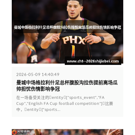
2026-05-09 14:40:49
曼城中场格拉利什足总杯腹股沟拉伤提前离场瓜
帅担忧伤情影响争冠
在一场备受关注的entity["sports_event","FA
Cup","English FA Cup football competition"]比赛
中，entity["sports...