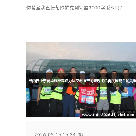
你希望我直接帮你扩充到完整3000字版本吗？
2026-05-16 16:34:38