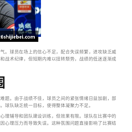
士气。球员在场上的信心不足，配合失误频繁，进攻缺乏威
神和战术纪律，但短期内难以扭转颓势，战绩的低迷逐渐成
围
大难题。由于战绩不佳，球员之间的紧张情绪日益加剧，部
碍。球队缺乏统一目标，使得整体凝聚力不足。
括心理辅导和团队建设训练，但效果有限。球队在比赛中的
往因心理压力而导致失误。这种氛围问题直接影响了比赛结