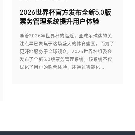
2026世界杯官方发布全新5.0版
票务管理系统提升用户体验
随着2026年世界杯的临近，全球足球迷的关
注点早已聚焦于这场盛大的体育盛宴。而为了
更好地服务于全球观众，2026世界杯组委会
发布了全新5.0版票务管理系统。该系统不仅
优化了用户的购票体验，还通过智能化...