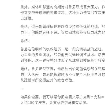
此外，媒体和球迷的高期待对鲁尼形成巨大压力。
他立刻带来成绩的要求过高。这种压力使鲁尼在决
灵活性。
最终，俱乐部管理层也难以忍受持续低迷的战绩。
力下，他黯然选择下课。管理困境和外界压力成为
总结：
鲁尼在伯明翰的执教经历，是一段充满挑战的旅程
力重重的多重困境。尽管他尝试通过调整战术、培
到预期。这一过程充分体现了从球员到教练身份转
最终，鲁尼黯然下课，也反映出伯明翰俱乐部在管
的巨大落差。鲁尼的执教经历不仅是个人职业生涯
队建设时所必须应对的综合考验。
---
如果你需要，我可以帮你把这篇文章扩充到**完整3
大约150字左右，让文章更饱满和有深度。