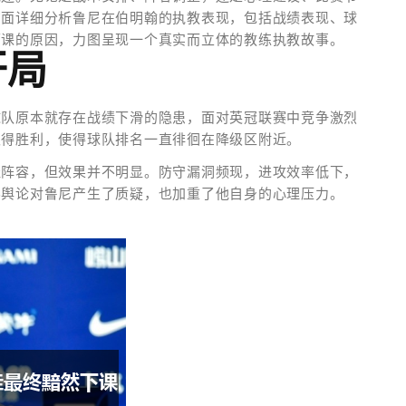
方面详细分析鲁尼在伯明翰的执教表现，包括战绩表现、球
下课的原因，力图呈现一个真实而立体的教练执教故事。
开局
球队原本就存在战绩下滑的隐患，面对英冠联赛中竞争激烈
取得胜利，使得球队排名一直徘徊在降级区附近。
佳阵容，但效果并不明显。防守漏洞频现，进攻效率低下，
界舆论对鲁尼产生了质疑，也加重了他自身的心理压力。