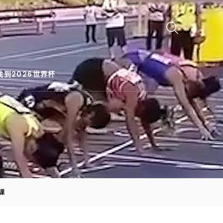
找到2026世界杯
课