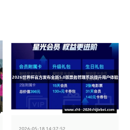
2026-05-18 14:37:52