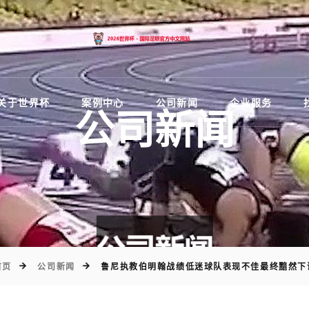
)
关于世界杯
案例中心
公司新闻
企业服务
公司新闻
首页
公司新闻
鲁尼执教伯明翰战绩低迷球队表现不佳最终黯然下