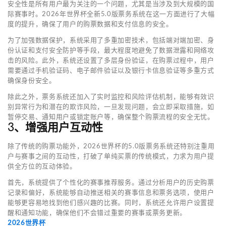
安全性是所有用户最为关注的一个问题，尤其是当涉及到大规模的国
际赛事时。2026年世界杯全新5.0版票务系统在这一方面进行了大幅
度的提升，确保了用户的购票数据和支付信息的安全。
为了加强数据保护，系统采用了多重加密技术，包括端对端加密、身
份认证和支付安全防护等手段，最大程度地避免了数据泄露和网络攻
击的风险。此外，系统还设置了多层身份验证，在购票过程中，用户
需要通过手机验证码、电子邮件验证以及银行卡信息验证等多重方式
确保身份安全。
除此之外，票务系统还加入了实时监控和风险评估机制，能够有效识
别异常行为和潜在的欺诈风险，一旦发现问题，会立即采取措施，如
暂停交易、通知用户或锁定账户等，确保整个购票流程的安全无忧。
3、增强用户互动性
除了传统的购票功能外，2026世界杯的5.0版票务系统还特别注重用
户与赛事之间的互动性，打破了单纯买票的传统模式，力求为用户提
供全方位的互动体验。
首先，系统提供了个性化的赛事推荐服务。通过分析用户的历史购票
记录和偏好，系统能够自动推送相关的赛事信息和票务选项，使用户
能够更容易地找到他们感兴趣的比赛。同时，系统还允许用户设置提
醒和通知功能，确保他们不会错过重要的赛事或票务更新。
2026世界杯