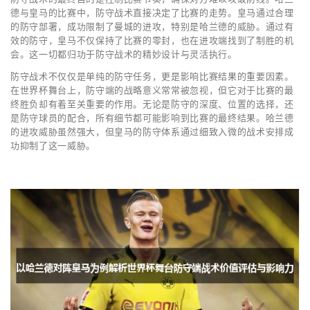
德与皇马的比赛中，防守战术直接决定了比赛的走势。皇马通过合理
的防守部署，成功限制了曼城的进攻，特别是哈兰德的威胁。通过有
效的防守，皇马不仅保持了比赛的零封，也在进攻端找到了制胜的机
会。这一切都归功于防守战术的精妙设计与灵活执行。
防守战术不仅仅是单纯的防守任务，更是影响比赛结果的重要因素。
在世界杯舞台上，防守端的战略意义常常被忽视，但它对于比赛的最
终胜负却有着至关重要的作用。无论是防守的深度、位置的选择，还
是防守球员的配合，所有细节都可能影响到比赛的最终结果。哈兰德
的进攻威胁虽然强大，但皇马的防守体系通过细致入微的战术安排成
功抑制了这一威胁。