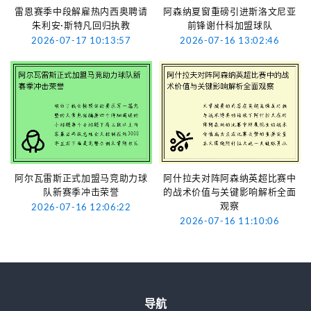
雷恩赛季中段解雇热内西奥聘请
阿森纳夏窗重磅引进斯洛文尼亚
朱利安·斯特凡回归执教
前锋谢什科加盟球队
2026-07-17 10:13:57
2026-07-16 13:02:46
阿尔瓦雷斯正式加盟马竞助力球
阿什拉夫对阵阿森纳英超比赛中
队新赛季冲击荣誉
的战术价值与关键影响解析全面
观察
2026-07-16 12:06:22
2026-07-16 11:10:06
导航