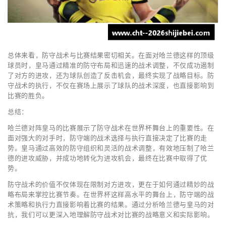
总体来看，防守战术与比赛结果密切相关。在面对哈兰德这样的顶级
球员时，皇马通过精准的防守布局和迅速的战术调整，不仅成功遏制
了对方的进攻，还为球队创造了反击机会，最终实现了战略目标。防
守战术的执行，不仅在赛场上展示了球队的战术深度，也直接影响到
比赛的胜负。
总结：
哈兰德对阵皇马的比赛展示了防守战术在世界杯舞台上的重要性。在
面对强大的对手时，防守端的战术选择与执行直接决定了比赛的走
势。皇马通过高效的防守组织和灵活的战术调整，有效地压制了哈兰
德的进攻威胁，并成功地转化为进攻机会，最终在比赛中取得了优
势。
防守战术的价值不仅体现在限制对方进攻，更在于如何通过精妙的战
略布局来掌控比赛节奏。在世界杯这样高水平的舞台上，防守端的战
术策略和执行力直接影响着比赛的结果。通过分析哈兰德与皇马的对
抗，我们可以更深入地理解防守战术对比赛的战略意义和实际影响。