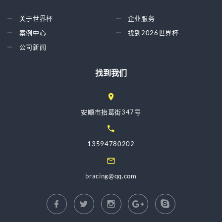
关于世界杯
企业服务
案例中心
找到2026世界杯
公司新闻
找到我们
安顺市抬葛街347号
13594780202
bracing@qq.com