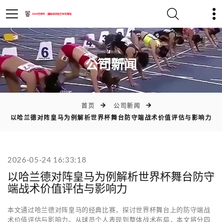
)
公司新闻
首页
公司新闻
以哈兰德对阵皇马为例解析世界杯舞台防守端战术价值评估与影响力
2026-05-24 16:33:18
以哈兰德对阵皇马为例解析世界杯舞台防守
端战术价值评估与影响力
本文通过哈兰德对阵皇马的经典比赛，探讨世界杯舞台上的防守端战
术价值评估与影响力。从球员个人表现到整体战术布局，本文将分四