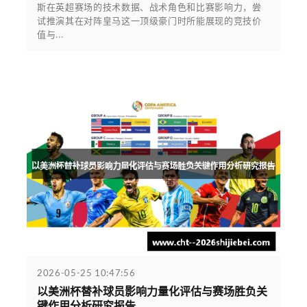
斯在英超赛场的技术数据、战术角色和比赛影响力，尝
试推演其在对阵皇马这一顶级豪门时所能展现的竞技价
值与...
2026-05-25 10:47:56
以美洲杯替补球员影响力量化评估与赛场胜负关
键作用分析研究报告