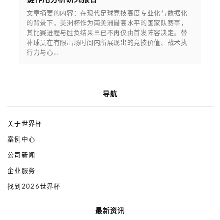
文章摘要的内容：在现代足球竞技高度专业化与数据化
的背景下，美洲杯作为南美洲最高水平的国家队赛事，
其比赛进程与胜负结果早已不再仅由首发阵容决定。替
补球员在有限出场时间内所展现出的竞技价值、战术执
行力与心...
导航
关于世界杯
案例中心
公司新闻
企业服务
找到2026世界杯
最新资讯