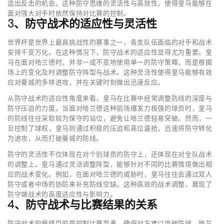
造出反击的机会。这种防守思维的灵活性与高效性，使得皇马能够在
面对强大对手时依然保持对比赛的控制。
3、防守战术的适应性与灵活性
世界杯是世界上最具挑战性的赛事之一，各支队伍面临的对手和战术
安排千变万化。在这种情况下，防守战术的适应性显得尤为重要。皇
马在面对哈兰德时，并非一成不变地使用单一的防守策略，而是根据
场上的变化及时调整防守阵型与战术。这种灵活性使得皇马能够有效
应对曼城的多样进攻，并在关键时刻做出迅速反应。
从防守战术的适应性角度来看，皇马在比赛中经常调整防线的深度与
防守压迫的力度。当面对哈兰德这种前场爆发力极强的球员时，皇马
的防线往往采取较为保守的站位，避免让哈兰德轻易突破。然而，一
旦控制了球权，皇马则通过积极的压迫和高位逼抢，迅速将防守转化
为进攻，从而打破曼城的防线。
防守的灵活性不仅体现在对个别球员的防守上，还体现在对全队战术
的调整上。皇马通过灵活调整阵型，能够针对不同的比赛情境做出相
应的战术变化。例如，在面对哈兰德的威胁时，皇马往往会通过双人
防守或者中场的协防来补充防线空缺。这种高效的战术调整，展现了
防守端战术的高度适应性与影响力。
4、防守战术与比赛结果的关系
防守战术的最终目的是控制比赛节奏，确保对方难以攻破防线。哈兰