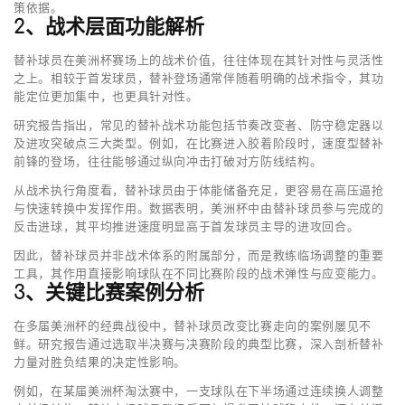
策依据。
2、战术层面功能解析
替补球员在美洲杯赛场上的战术价值，往往体现在其针对性与灵活性
之上。相较于首发球员，替补登场通常伴随着明确的战术指令，其功
能定位更加集中，也更具针对性。
研究报告指出，常见的替补战术功能包括节奏改变者、防守稳定器以
及进攻突破点三大类型。例如，在比赛进入胶着阶段时，速度型替补
前锋的登场，往往能够通过纵向冲击打破对方防线结构。
从战术执行角度看，替补球员由于体能储备充足，更容易在高压逼抢
与快速转换中发挥作用。数据表明，美洲杯中由替补球员参与完成的
反击进球，其平均推进速度明显高于首发球员主导的进攻回合。
因此，替补球员并非战术体系的附属部分，而是教练临场调整的重要
工具，其作用直接影响球队在不同比赛阶段的战术弹性与应变能力。
3、关键比赛案例分析
在多届美洲杯的经典战役中，替补球员改变比赛走向的案例屡见不
鲜。研究报告通过选取半决赛与决赛阶段的典型比赛，深入剖析替补
力量对胜负结果的决定性影响。
例如，在某届美洲杯淘汰赛中，一支球队在下半场通过连续换人调整