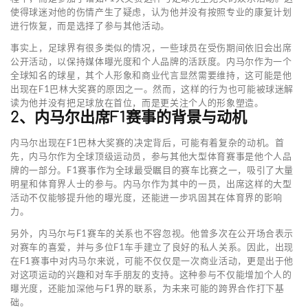
使得球迷对他的伤情产生了疑虑，认为他并没有按照专业的康复计划
进行恢复，而是选择了参与其他活动。
事实上，足球界有很多类似的情况，一些球员在受伤期间依旧会出席
公开活动，以保持媒体曝光度和个人品牌的活跃度。内马尔作为一个
全球知名的球星，其个人形象和商业代言显然需要维持，这可能是他
出现在F1巴林大奖赛的原因之一。然而，这样的行为也可能被球迷解
读为他并没有把足球放在首位，而是更关注个人的形象塑造。
2、内马尔出席F1赛事的背景与动机
内马尔出现在F1巴林大奖赛的决定背后，可能有着复杂的动机。首
先，内马尔作为全球顶级运动员，参与其他大型体育赛事是他个人品
牌的一部分。F1赛事作为全球最受瞩目的赛车比赛之一，吸引了大量
明星和体育界人士的参与。内马尔作为其中的一员，出席这样的大型
活动不仅能够提升他的曝光度，还能进一步巩固其在体育界的影响
力。
另外，内马尔与F1赛车的关系也不容忽视。他曾多次在公开场合表示
对赛车的喜爱，并与多位F1车手建立了良好的私人关系。因此，出现
在F1赛事中对内马尔来说，可能不仅仅是一次商业活动，更是出于他
对这项运动的兴趣和对车手朋友的支持。这种参与不仅能增加个人的
曝光度，还能加深他与F1界的联系，为未来可能的跨界合作打下基
础。