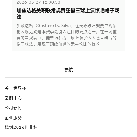
2026-05-27 12:30:38
加兹达格美职联常规赛狂揽三球上演惊艳帽子戏
法
加兹达格（Gustavo Da Silva）在美职联常规赛中的惊
艳表现无疑是本赛季最引人注目的亮点之一。在一场重
要的常规赛中，他单场狂揽三球上演了令人瞠目结舌的
帽子戏法，展现了顶级前锋的无与伦比的技术...
导航
关于世界杯
案例中心
公司新闻
企业服务
找到2026世界杯