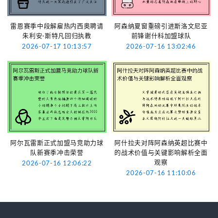
雷恩赛季中段解雇热内西奥聘请
阿森纳夏窗重磅引进斯洛文尼亚
朱利安·斯特凡回归执教
前锋谢什科加盟球队
2026-07-17 10:13:57
2026-07-16 13:02:46
阿尔瓦雷斯正式加盟马竞助力球
阿什拉夫对阵阿森纳英超比赛中
队新赛季冲击荣誉
的战术价值与关键影响解析全面
观察
2026-07-16 12:06:22
2026-07-16 11:10:06