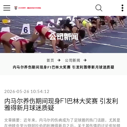
)
公司新闻
首页
公司新闻
内马尔养伤期间现身F1巴林大奖赛 引发利雅得新月球迷质疑
2026-05-26 10:54:12
内马尔养伤期间现身F1巴林大奖赛 引发利
雅得新月球迷质疑
文章摘要：近年来，内马尔的伤病成为了足球圈的热门话题，尤其是
在他转会至沙特阿拉伯的利雅得新月之后，关于其伤情的讨论愈加频