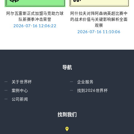
阿尔瓦雷斯正式加盟马竞助力球
阿什拉夫对阵阿森纳英超比赛中
队新赛季冲击荣誉
的战术价值与关键影响解析全面
观察
2026-07-16 12:06:22
2026-07-16 11:10:06
导航
关于世界杯
企业服务
案例中心
找到2026世界杯
公司新闻
找到我们