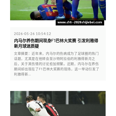
2026-05-26 10:54:12
内马尔养伤期间现身F1巴林大奖赛 引发利雅得
新月球迷质疑
文章摘要：近年来，内马尔的伤病成为了足球圈的热门
话题，尤其是在他转会至沙特阿拉伯的利雅得新月之
后，关于其伤情的讨论愈加频繁。近期，内马尔在养伤
期间却出现在了F1巴林大奖赛的现场，这一举动引发了
利雅得新...