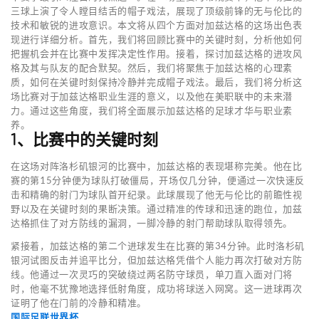
三球上演了令人瞠目结舌的帽子戏法，展现了顶级前锋的无与伦比的
技术和敏锐的进攻意识。本文将从四个方面对加兹达格的这场出色表
现进行详细分析。首先，我们将回顾比赛中的关键时刻，分析他如何
把握机会并在比赛中发挥决定性作用。接着，探讨加兹达格的进攻风
格及其与队友的配合默契。然后，我们将聚焦于加兹达格的心理素
质，如何在关键时刻保持冷静并完成帽子戏法。最后，我们将分析这
场比赛对于加兹达格职业生涯的意义，以及他在美职联中的未来潜
力。通过这些角度，我们将全面展示加兹达格的足球才华与职业素
养。
1、比赛中的关键时刻
在这场对阵洛杉矶银河的比赛中，加兹达格的表现堪称完美。他在比
赛的第15分钟便为球队打破僵局，开场仅几分钟，便通过一次快速反
击和精确的射门为球队首开纪录。此球展现了他无与伦比的前瞻性视
野以及在关键时刻的果断决策。通过精准的传球和迅速的跑位，加兹
达格抓住了对方防线的漏洞，一脚冷静的射门帮助球队取得领先。
紧接着，加兹达格的第二个进球发生在比赛的第34分钟。此时洛杉矶
银河试图反击并追平比分，但加兹达格凭借个人能力再次打破对方防
线。他通过一次灵巧的突破绕过两名防守球员，单刀直入面对门将
时，他毫不犹豫地选择低射角度，成功将球送入网窝。这一进球再次
证明了他在门前的冷静和精准。
国际足联世界杯