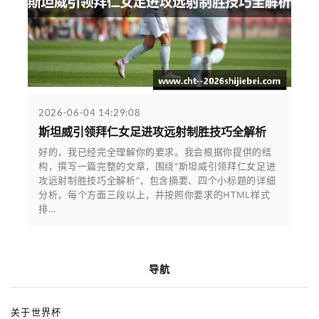
2026-06-04 14:29:08
斯坦威引领拜仁女足进攻远射制胜技巧全解析
好的，我已经完全理解你的要求。我会根据你提供的结
构，撰写一篇完整的文章，围绕“斯坦威引领拜仁女足进
攻远射制胜技巧全解析”，包含摘要、四个小标题的详细
分析，每个方面三段以上，并按照你要求的HTML样式
排...
导航
关于世界杯