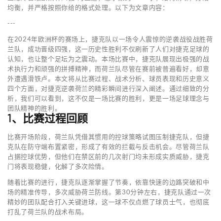
均衡，并严格按照你给的格式处理。以下为文章内容：
---
在2024年欧洲杯的赛场上，捷克队以一场令人震惊的逆袭战役战胜荷
兰队，成功晋级四强，这一历史性胜利不仅刷新了人们对捷克足球的
认知，也让整个足坛为之震动。本场比赛中，捷克队展现出极强的战
术执行力和顽强的拼搏精神，而荷兰队尽管在赛前被普遍看好，却意
外遭遇滑铁卢。本文将从比赛过程、战术分析、球员表现和历史意义
四个方面，对捷克逆袭荷兰的精彩瞬间进行深入阐述。通过细致的分
析，我们可以看到，这不仅是一场比赛的胜利，更是一场足球理念与
团队精神的胜利。
1、比赛过程回顾
比赛开场阶段，荷兰队凭借其惯用的控球策略试图压制捷克队，但捷
克队在防守端布置紧密，形成了有效的拦截与反击机会。尽管荷兰队
占据控球优势，但他们在禁区前的几次射门均未形成实质威胁，捷克
门将表现稳健，化解了多次险情。
随着比赛的进行，捷克队逐渐掌握了节奏，依靠快速的边路突破和中
场的精准传导，多次威胁荷兰防线。第30分钟左右，捷克队通过一次
精妙的团队配合打入关键进球，这一球不仅点燃了球员士气，也彻底
打乱了荷兰队的战术布局。