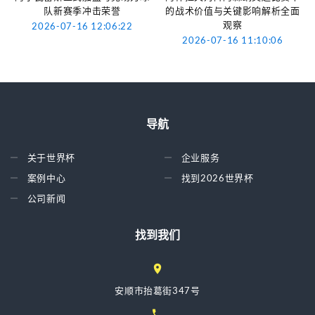
队新赛季冲击荣誉
的战术价值与关键影响解析全面
观察
2026-07-16 12:06:22
2026-07-16 11:10:06
导航
关于世界杯
企业服务
案例中心
找到2026世界杯
公司新闻
找到我们
安顺市抬葛街347号