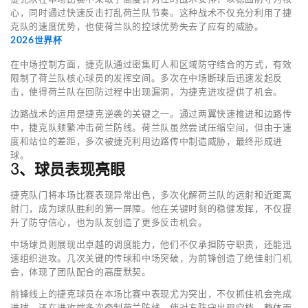
心，同时通过快速反击打乱荷兰队节奏。这种战术不仅充分利用了捷
克队的速度优势，也使荷兰队的控球优势失去了应有的威胁。
2026世界杯
在中场控制方面，捷克队通过密集盯人和区域防守结合的方式，有效
限制了荷兰队核心球员的发挥空间。多次在中场断球后迅速发起反
击，使得荷兰队在回防过程中出现漏洞，为捷克进攻提供了机会。
边路战术的运用是捷克逆袭的关键之一。通过两翼快速推进和边路传
中，捷克队频繁冲击荷兰防线。荷兰队虽然尝试压缩空间，但由于速
度和站位的差距，多次被捷克利用边路传中制造威胁，最终形成进
球。
3、球员表现亮眼
捷克队门将本场比赛表现异常出色，多次化解荷兰队的远射和近距离
射门，成为球队胜利的第一屏障。他在关键时刻的稳健发挥，不仅提
升了防守信心，也为队友创造了更多反击机会。
中场球员则展现出卓越的调度能力，他们不仅承担防守职责，还能迅
速组织进攻。几次关键的传球和中场突破，为前锋创造了绝佳射门机
会，体现了团队配合的高度默契。
前锋线上的捷克球员在本场比赛中表现尤为突出，不仅抓住机会完成
进球，还在进攻端多次牵制荷兰防线，使对方防守出现空档。整体而