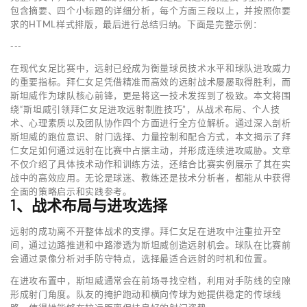
包含摘要、四个小标题的详细分析，每个方面三段以上，并按照你要
求的HTML样式排版，最后进行总结归纳。下面是完整示例：
---
在现代女足比赛中，远射已经成为衡量球员技术水平和球队进攻威力
的重要指标。拜仁女足凭借精准而高效的远射战术屡屡取得胜利，而
斯坦威作为球队核心前锋，更是将这一技术发挥到了极致。本文将围
绕“斯坦威引领拜仁女足进攻远射制胜技巧”，从战术布局、个人技
术、心理素质以及团队协作四个方面进行全方位解析。通过深入剖析
斯坦威的跑位意识、射门选择、力量控制和配合方式，本文揭示了拜
仁女足如何通过远射在比赛中占据主动，并形成连续进攻威胁。文章
不仅介绍了具体技术动作和训练方法，还结合比赛实例展示了其在实
战中的高效应用。无论是球迷、教练还是技术分析者，都能从中获得
全面的策略启示和实践参考。
1、战术布局与进攻选择
远射的成功离不开整体战术的支撑。拜仁女足在进攻中注重拉开空
间，通过边路推进和中路渗透为斯坦威创造远射机会。球队在比赛前
会通过录像分析对手防守特点，选择最适合远射的时机和位置。
在进攻布置中，斯坦威通常会在前场寻找空档，利用对手防线的空隙
形成射门角度。队友的掩护跑动和横向传球为她提供稳定的传球线