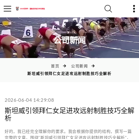
)
公司新闻
首页
公司新闻
斯坦威引领拜仁女足进攻远射制胜技巧全解析
2026-06-04 14:29:08
斯坦威引领拜仁女足进攻远射制胜技巧全解
析
好的，我已经完全理解你的要求。我会根据你提供的结构，撰写一篇
完整的文章，围绕“斯坦威引领拜仁女足进攻远射制胜技巧全解析”，