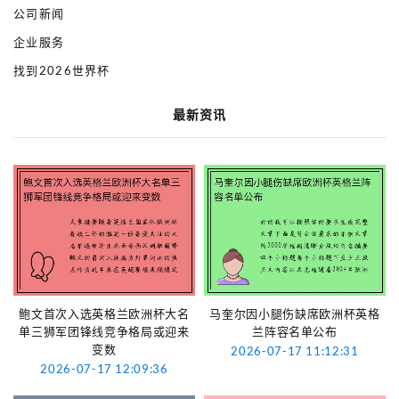
公司新闻
企业服务
找到2026世界杯
最新资讯
鲍文首次入选英格兰欧洲杯大名
马奎尔因小腿伤缺席欧洲杯英格
单三狮军团锋线竞争格局或迎来
兰阵容名单公布
变数
2026-07-17 11:12:31
2026-07-17 12:09:36