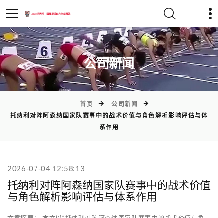
)
公司新闻
首页
公司新闻
托纳利对阵阿森纳国家队赛事中的战术价值与角色解析影响评估与体
系作用
2026-07-04 12:58:13
托纳利对阵阿森纳国家队赛事中的战术价值
与角色解析影响评估与体系作用
文章摘要： 本文以“托纳利对阵阿森纳国家队赛事中的战术价值与角