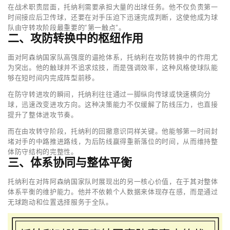
在战术职责层面，托纳利需要承担大量的出球任务。他不仅负责第一
时间接应后卫传球，还要在对手压迫下迅速完成判断，这使他成为球
队由守转攻阶段最重要的“第一触点”。
二、攻防转换中的枢纽作用
面对阿森纳国家队高强度的逼抢体系，托纳利在攻防转换中的作用尤
为突出。他的触球并不追求炫技，而是强调效率，这种风格使球队能
够在短时间内完成阵型前移。
在防守转进攻的瞬间，托纳利往往通过一脚纵向传球或快速横向分
球，迅速改变进攻方向。这种决策能力不仅缓解了防线压力，也直接
提升了整体进攻节奏。
而在由攻转守阶段，托纳利的回撤意识同样关键。他能够第一时间封
堵对手的中路推进路线，为后防线赢得重新落位的时间，从而维持整
体防守结构的完整性。
三、体系协同与整体平衡
托纳利在对阵阿森纳国家队时展现出的另一核心价值，在于其对整体
体系平衡的维护能力。他并不依赖个人数据来体现存在感，而是通过
无球跑动和位置选择服务于全队。