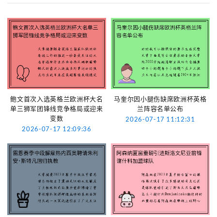
鲍文首次入选英格兰欧洲杯大名
马奎尔因小腿伤缺席欧洲杯英格
单三狮军团锋线竞争格局或迎来
兰阵容名单公布
变数
2026-07-17 11:12:31
2026-07-17 12:09:36