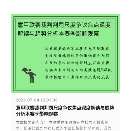
2026-07-04 12:03:06
意甲联赛裁判判罚尺度争议焦点深度解读与趋势
分析本赛季影响观察
文章摘要的内容： 本赛季意甲联赛在竞技层面精彩纷
呈，但围绕裁判判罚尺度的争议却始终伴随左右，成为