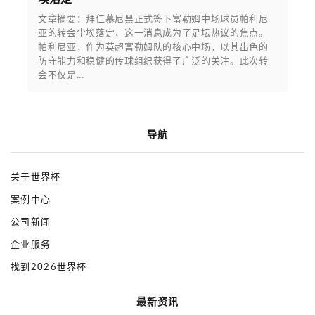
文章摘要：拜仁慕尼黑正式签下富勒姆中场球员帕利尼
亚的转会尘埃落定，这一消息成为了足坛热议的焦点。
帕利尼亚，作为英超富勒姆队的核心中场，以其出色的
防守能力和稳健的传球组织获得了广泛的关注。此次转
会不仅是...
导航
关于世界杯
案例中心
公司新闻
企业服务
找到2026世界杯
最新资讯