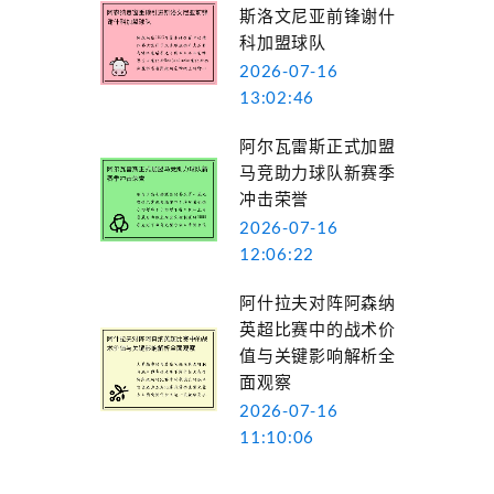
斯洛文尼亚前锋谢什
科加盟球队
2026-07-16
13:02:46
阿尔瓦雷斯正式加盟
马竞助力球队新赛季
冲击荣誉
2026-07-16
12:06:22
阿什拉夫对阵阿森纳
英超比赛中的战术价
值与关键影响解析全
面观察
2026-07-16
11:10:06