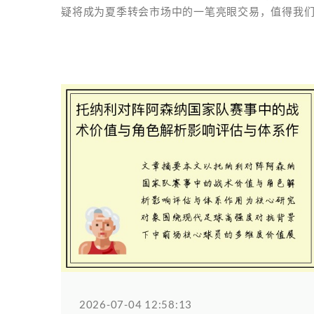
疑将成为夏季转会市场中的一笔亮眼交易，值得我
2026-07-04 12:58:13