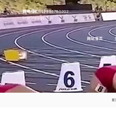
致电我们:
13594780202
bracing@qq.com
网站首页
首