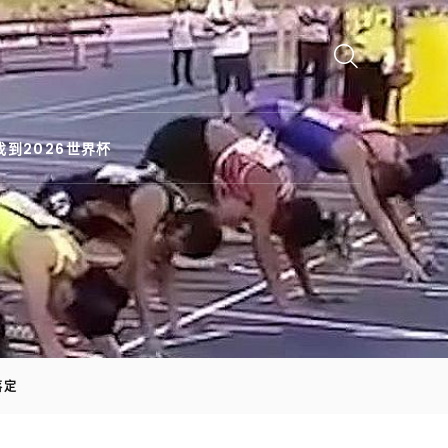
找到2026世界杯
落定