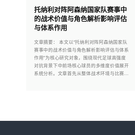
托纳利对阵阿森纳国家队赛事中
的战术价值与角色解析影响评估
与体系作用
文章摘要： 本文以“托纳利对阵阿森纳国家队
赛事中的战术价值与角色解析影响评估与体系
作用”为核心研究对象，围绕现代足球高强度
对抗背景下中前场核心球员的多维度价值展开
系统分析。文章首先从整体战术环境与比赛...