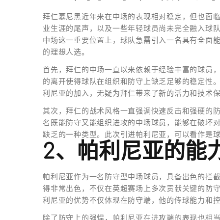
拜仁慕尼黑近年来在中场的表现相对稳定，但也面
业生涯的尾声，以及一些年轻球员尚未完全融入球
中场这一重要位置上，球队急需引入一名具有全面
的理想人选。
首先，拜仁的中场一直以来依赖于经验丰富的球员，
的离开使得球队在组织和防守上缺乏足够的稳定性
利尼亚的加入，无疑为拜仁带来了新的活力和技术
其次，拜仁的战术风格一直强调快速反击和强硬的
名既能防守又能组织进攻的中场球员，能够在破坏
缺乏的一种类型。此次引进帕利尼亚，可以看作是
2、帕利尼亚的能
帕利尼亚作为一名防守型中场球员，具备出色的拦
得非常出色，不仅在英超赛场上多次贡献关键的防
利尼亚的优势不仅体现在防守端，他的传球能力和
除了防守上的强悍，帕利尼亚在进攻端的表现也相