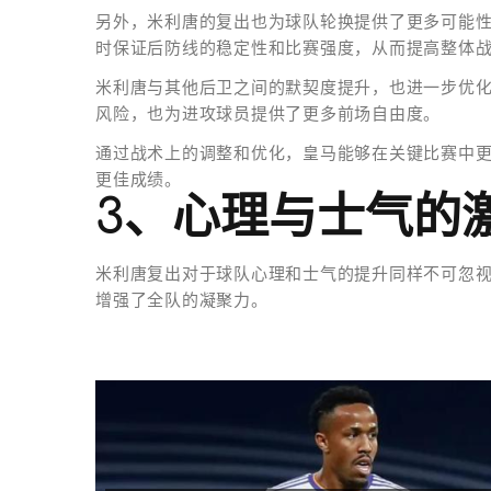
另外，米利唐的复出也为球队轮换提供了更多可能
时保证后防线的稳定性和比赛强度，从而提高整体
米利唐与其他后卫之间的默契度提升，也进一步优
风险，也为进攻球员提供了更多前场自由度。
通过战术上的调整和优化，皇马能够在关键比赛中
更佳成绩。
3、心理与士气的
米利唐复出对于球队心理和士气的提升同样不可忽
增强了全队的凝聚力。