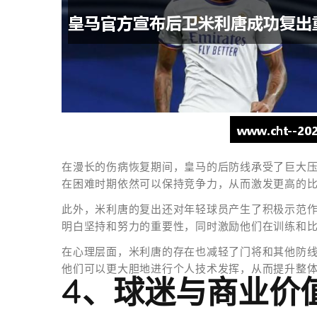
在漫长的伤病恢复期间，皇马的后防线承受了巨大
在困难时期依然可以保持竞争力，从而激发更高的
此外，米利唐的复出还对年轻球员产生了积极示范
明白坚持和努力的重要性，同时激励他们在训练和
在心理层面，米利唐的存在也减轻了门将和其他防
他们可以更大胆地进行个人技术发挥，从而提升整
4、球迷与商业价