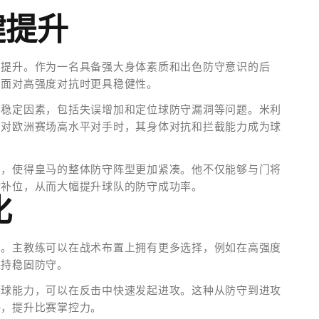
。
键提升
的提升。作为一名具备强大身体素质和出色防守意识的后
在面对高强度对抗时更具稳健性。
不稳定因素，包括失误增加和定位球防守漏洞等问题。米利
面对欧洲赛场高水平对手时，其身体对抗和拦截能力成为球
力，使得皇马的整体防守阵型更加紧凑。他不仅能够与门将
时补位，从而大幅提升球队的防守成功率。
化
见。主教练可以在战术布置上拥有更多选择，例如在高强度
保持稳固防守。
传球能力，可以在反击中快速发起进攻。这种从防守到进攻
略，提升比赛掌控力。