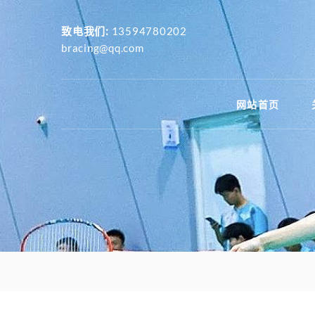
致电我们:
13594780202
bracing@qq.com
网站首页