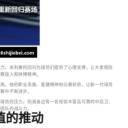
压力。米利唐的回归为球员们提供了心理支撑，让大家相信
比赛投入和拼搏精神。
作用。他的职业态度、复健精神和比赛状态，让新一代球员
比赛中不断进步。
线球员的压力。知道身边有一名经验丰富且可靠的中后卫，
体团队的战斗力。
值的推动