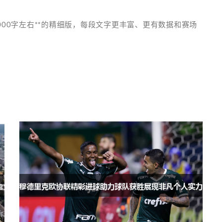
000字左右**的精细版，每段文字更丰富、更有数据和赛场