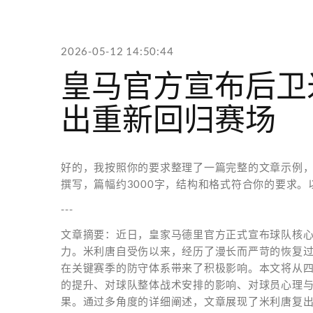
2026-05-12 14:50:44
皇马官方宣布后卫
出重新回归赛场
好的，我按照你的要求整理了一篇完整的文章示例，
撰写，篇幅约3000字，结构和格式符合你的要求
---
文章摘要：近日，皇家马德里官方正式宣布球队核
力。米利唐自受伤以来，经历了漫长而严苛的恢复
在关键赛季的防守体系带来了积极影响。本文将从
的提升、对球队整体战术安排的影响、对球员心理
果。通过多角度的详细阐述，文章展现了米利唐复