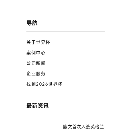
导航
关于世界杯
案例中心
公司新闻
企业服务
找到2026世界杯
最新资讯
鲍文首次入选英格兰