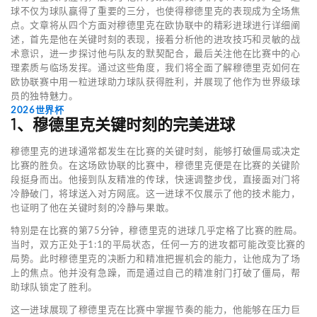
球不仅为球队赢得了重要的三分，也使得穆德里克的表现成为全场焦
点。文章将从四个方面对穆德里克在欧协联中的精彩进球进行详细阐
述，首先是他在关键时刻的表现，接着分析他的进攻技巧和灵敏的战
术意识，进一步探讨他与队友的默契配合，最后关注他在比赛中的心
理素质与临场发挥。通过这些角度，我们将全面了解穆德里克如何在
欧协联赛中用一粒进球助力球队获得胜利，并展现了他作为世界级球
员的独特魅力。
2026世界杯
1、穆德里克关键时刻的完美进球
穆德里克的进球通常都发生在比赛的关键时刻，能够打破僵局或决定
比赛的胜负。在这场欧协联的比赛中，穆德里克便是在比赛的关键阶
段挺身而出。他接到队友精准的传球，快速调整步伐，直接面对门将
冷静破门，将球送入对方网底。这一进球不仅展示了他的技术能力，
也证明了他在关键时刻的冷静与果敢。
特别是在比赛的第75分钟，穆德里克的进球几乎定格了比赛的胜局。
当时，双方正处于1:1的平局状态，任何一方的进攻都可能改变比赛的
局势。此时穆德里克的决断力和精准把握机会的能力，让他成为了场
上的焦点。他并没有急躁，而是通过自己的精准射门打破了僵局，帮
助球队锁定了胜利。
这一进球展现了穆德里克在比赛中掌握节奏的能力，他能够在压力巨