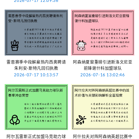
2026-07-17 12:09:36
雷恩赛季中段解雇热内西奥聘请
阿森纳夏窗重磅引进斯洛文尼亚
朱利安·斯特凡回归执教
前锋谢什科加盟球队
2026-07-17 10:13:57
2026-07-16 13:02:46
阿尔瓦雷斯正式加盟马竞助力球
阿什拉夫对阵阿森纳英超比赛中