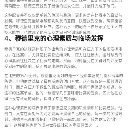
精确配合，穆德里克找到了最佳的进攻位置，并最终完成了破门。
这种配合并不仅仅是单纯的传球与跑动，更多的是在比赛中的直觉与
默契。穆德里克能够准确预判队友的意图，快速找到空档，确保能够
在最佳时机接球并做出反应。这种高水平的配合不仅展示了他个人的
技术能力，也体现了他与队友之间日常训练的成果。
4、穆德里克的心理素质与临场发挥
穆德里克的进球还体现了他出色的心理素质和在压力下的临场发挥能
力。在比赛中，尤其是比赛临近结束时，压力往往最大，这时球员的
心理素质往往决定了比赛的走向。然而，穆德里克在关键时刻并没有
受到压力的影响，反而展现出超强的冷静。
在比赛的第75分钟，穆德里克面对的是一名经验丰富的门将和密集的
防线，但他依然选择了最具威胁的射门方式。这不仅仅是一脚普通的
射门，而是在压力下做出的最准确的判断。穆德里克清楚地知道，在
这样的比赛节点，他的一粒进球几乎意味着比赛的胜负，因此他在心
理上没有丝毫的动摇，保持了专注与冷静。
这种心理素质的培养来源于穆德里克长期的职业训练和比赛经验。他
明白，只有在面对压力时才能真正展现自己的价值。每一次的关键时
刻，穆德里克都能够把自己最好的一面展现出来，成为球队的“救世
主”。这种精神也是他成为世界级球员的重要原因之一。