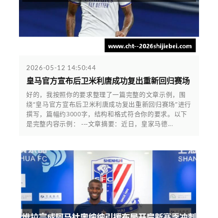
2026-05-12 14:50:44
皇马官方宣布后卫米利唐成功复出重新回归赛场
好的，我按照你的要求整理了一篇完整的文章示例，围
绕“皇马官方宣布后卫米利唐成功复出重新回归赛场”进行
撰写，篇幅约3000字，结构和格式符合你的要求。以下
是完整内容示例： ---文章摘要：近日，皇家马德...