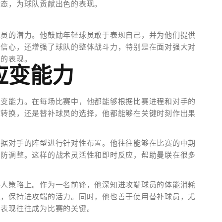
状态，为球队贡献出色的表现。
球员的潜力。他鼓励年轻球员敢于表现自己，并为他们提供
自信心，还增强了球队的整体战斗力，特别是在面对强大对
常的表现。
应变能力
应变能力。在每场比赛中，他都能够根据比赛进程和对手的
防转换，还是替补球员的选择，他都能够在关键时刻作出果
根据对手的阵型进行针对性布置。他往往能够在比赛的中期
攻防调整。这样的战术灵活性和即时反应，帮助曼联在很多
换人策略上。作为一名前锋，他深知进攻端球员的体能消耗
人，保持进攻端的活力。同时，他也善于使用替补球员，尤
场表现往往成为比赛的关键。