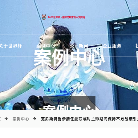
)
关于世界杯
案例中心
公司新闻
企业服务
案例中心
页
案例中心
范尼斯特鲁伊接任曼联临时主帅期间保持不败战绩引