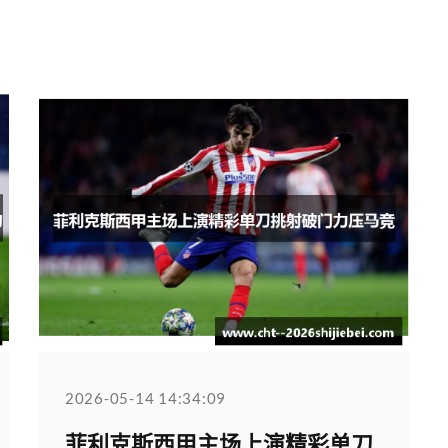
2026-05-14 14:34:09
菲利克斯西甲主场上演精彩单刀