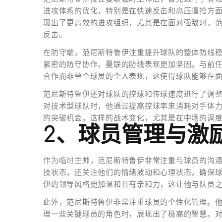
进攻体系的优化，特别是在快速反击和高压逼抢方
现出了更高效的进攻组织，尤其是在面对强敌时，
反击。
在防守端，范尼斯特鲁伊注重提升球队的整体防线
紧密的防守协作，曼联的防线表现更加坚固。与前
合作而非单个球员的个人表现，这使得球队能够在
范尼斯特鲁伊还对球队的控球和传球速度进行了调
对技术型球队时，他通过提高控球率来消耗对手体
的突破机会。这样的战术变化，尤其是在中场的调
2、球员管理与激
作为临时主帅，范尼斯特鲁伊非常注重与球员的沟
技状态，还关注他们的情绪波动和心理状态，确保
伊的领导风格更加温和且有亲和力，这让他与队员
此外，范尼斯特鲁伊非常注重球员的个性化管理。
理一些关键球员的角色时，展现出了极高的智慧。