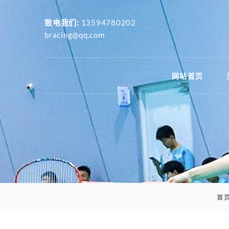
致电我们:
13594780202
bracing@qq.com
网站首页
首