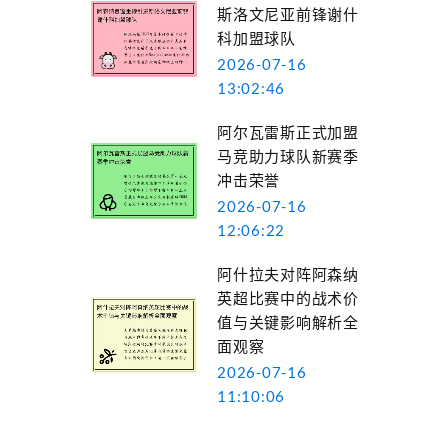
斯洛文尼亚前锋谢什
科加盟球队
2026-07-16
13:02:46
阿尔瓦雷斯正式加盟
马竞助力球队新赛季
冲击荣誉
2026-07-16
12:06:22
阿什拉夫对阵阿森纳
英超比赛中的战术价
值与关键影响解析全
面观察
2026-07-16
11:10:06