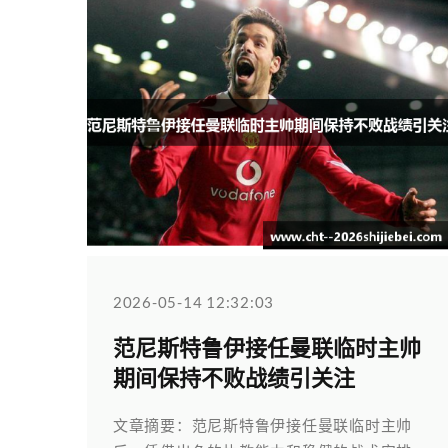
2026-05-14 12:32:03
范尼斯特鲁伊接任曼联临时主帅
期间保持不败战绩引关注
文章摘要：范尼斯特鲁伊接任曼联临时主帅