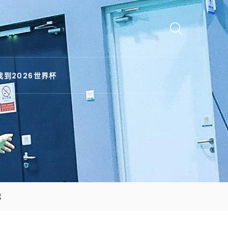
找到2026世界杯
竞