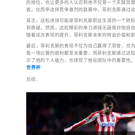
的地位，也让更多的人认识到他不仅是一个天赋异
者。在西甲这样竞争激烈的联赛中，菲利克斯通过
其次，这粒进球可能是菲利克斯职业生涯的一个转
到质疑。然而，这粒精彩的单刀进球无疑是对他自
随着这次表现的提升，菲利克斯未来的转会价值和
最后，菲利克斯的表现不仅为自己赢得了荣誉，也
每一场比赛的胜利都至关重要，而菲利克斯通过这
示了他的个人能力，也体现了他在团队中的重要性
世界杯
总结：