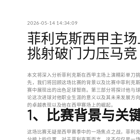
2026-05-14 14:34:09
菲利克斯西甲主场
挑射破门力压马竞
本文将深入分析菲利克斯在西甲主场上演精彩单刀
先，我们将回顾这场比赛的背景以及比赛中菲利克
赛中展现出的出色足球智商。第三部分将探讨他与
论这次进球对他职业生涯的意义以及其未来发展方
的卓越表现以及他在西甲赛场上的崛起。
1、比赛背景与关
这场比赛无疑是西甲赛季中的一场焦点之战，菲利
分榜上的位置。对于菲利克斯而言，这不仅仅是一