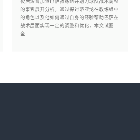
役后短暂加盟巴萨教练组并助力球队战术调整
的事宜展开分析。通过探讨蒂亚戈在教练组中
的角色以及他如何通过自身的经验帮助巴萨在
战术层面实现一定的调整和优化，本文试图
全...