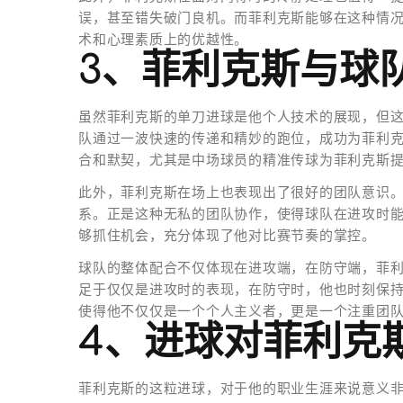
误，甚至错失破门良机。而菲利克斯能够在这种情
术和心理素质上的优越性。
3、菲利克斯与球
虽然菲利克斯的单刀进球是他个人技术的展现，但
队通过一波快速的传递和精妙的跑位，成功为菲利
合和默契，尤其是中场球员的精准传球为菲利克斯
此外，菲利克斯在场上也表现出了很好的团队意识
系。正是这种无私的团队协作，使得球队在进攻时
够抓住机会，充分体现了他对比赛节奏的掌控。
球队的整体配合不仅体现在进攻端，在防守端，菲
足于仅仅是进攻时的表现，在防守时，他也时刻保
使得他不仅仅是一个个人主义者，更是一个注重团
4、进球对菲利克
菲利克斯的这粒进球，对于他的职业生涯来说意义