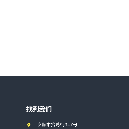
找到我们
安顺市抬葛街347号