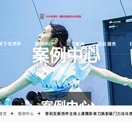
)
关于世界杯
案例中心
公司新闻
企业服务
案例中心
首页
案例中心
菲利克斯西甲主场上演精彩单刀挑射破门力压马