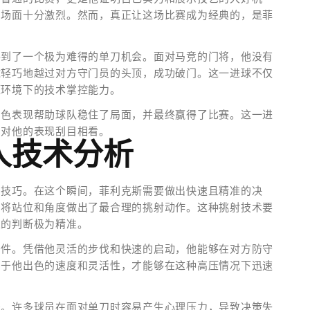
，场面十分激烈。然而，真正让这场比赛成为经典的，是菲
得到了一个极为难得的单刀机会。面对马竞的门将，他没有
球轻巧地越过对方守门员的头顶，成功破门。这一进球不仅
压环境下的技术掌控能力。
出色表现帮助球队稳住了局面，并最终赢得了比赛。这一进
们对他的表现刮目相看。
人技术分析
门技巧。在这个瞬间，菲利克斯需要做出快速且精准的决
门将站位和角度做出了最合理的挑射动作。这种挑射技术要
置的判断极为精准。
条件。凭借他灵活的步伐和快速的启动，他能够在对方防守
由于他出色的速度和灵活性，才能够在这种高压情况下迅速
提。许多球员在面对单刀时容易产生心理压力，导致决策失