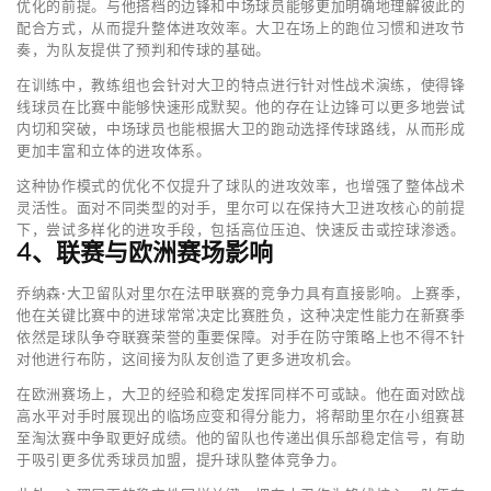
优化的前提。与他搭档的边锋和中场球员能够更加明确地理解彼此的
配合方式，从而提升整体进攻效率。大卫在场上的跑位习惯和进攻节
奏，为队友提供了预判和传球的基础。
在训练中，教练组也会针对大卫的特点进行针对性战术演练，使得锋
线球员在比赛中能够快速形成默契。他的存在让边锋可以更多地尝试
内切和突破，中场球员也能根据大卫的跑动选择传球路线，从而形成
更加丰富和立体的进攻体系。
这种协作模式的优化不仅提升了球队的进攻效率，也增强了整体战术
灵活性。面对不同类型的对手，里尔可以在保持大卫进攻核心的前提
下，尝试多样化的进攻手段，包括高位压迫、快速反击或控球渗透。
4、联赛与欧洲赛场影响
乔纳森·大卫留队对里尔在法甲联赛的竞争力具有直接影响。上赛季，
他在关键比赛中的进球常常决定比赛胜负，这种决定性能力在新赛季
依然是球队争夺联赛荣誉的重要保障。对手在防守策略上也不得不针
对他进行布防，这间接为队友创造了更多进攻机会。
在欧洲赛场上，大卫的经验和稳定发挥同样不可或缺。他在面对欧战
高水平对手时展现出的临场应变和得分能力，将帮助里尔在小组赛甚
至淘汰赛中争取更好成绩。他的留队也传递出俱乐部稳定信号，有助
于吸引更多优秀球员加盟，提升球队整体竞争力。