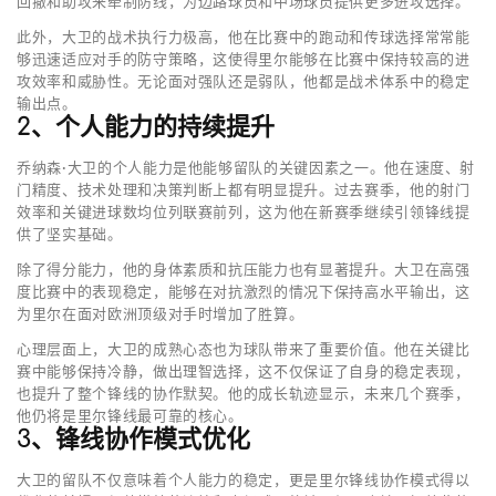
回撤和助攻来牵制防线，为边路球员和中场球员提供更多进攻选择。
此外，大卫的战术执行力极高，他在比赛中的跑动和传球选择常常能
够迅速适应对手的防守策略，这使得里尔能够在比赛中保持较高的进
攻效率和威胁性。无论面对强队还是弱队，他都是战术体系中的稳定
输出点。
2、个人能力的持续提升
乔纳森·大卫的个人能力是他能够留队的关键因素之一。他在速度、射
门精度、技术处理和决策判断上都有明显提升。过去赛季，他的射门
效率和关键进球数均位列联赛前列，这为他在新赛季继续引领锋线提
供了坚实基础。
除了得分能力，他的身体素质和抗压能力也有显著提升。大卫在高强
度比赛中的表现稳定，能够在对抗激烈的情况下保持高水平输出，这
为里尔在面对欧洲顶级对手时增加了胜算。
心理层面上，大卫的成熟心态也为球队带来了重要价值。他在关键比
赛中能够保持冷静，做出理智选择，这不仅保证了自身的稳定表现，
也提升了整个锋线的协作默契。他的成长轨迹显示，未来几个赛季，
他仍将是里尔锋线最可靠的核心。
3、锋线协作模式优化
大卫的留队不仅意味着个人能力的稳定，更是里尔锋线协作模式得以