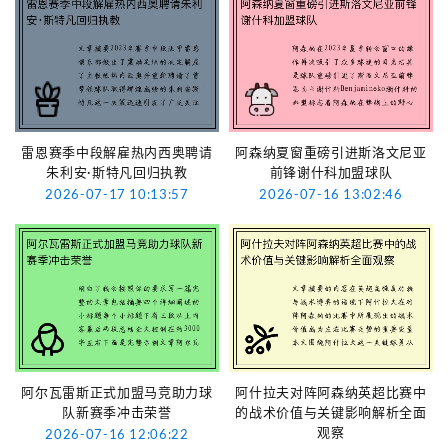
雷恩赛季中段解雇热内西奥聘请
阿森纳夏窗重磅引进斯洛文尼亚
朱利安·斯特凡回归执教
前锋谢什科加盟球队
2026-07-17 10:13:57
2026-07-16 13:02:46
阿尔瓦雷斯正式加盟马竞助力球
阿什拉夫对阵阿森纳英超比赛中
队新赛季冲击荣誉
的战术价值与关键影响解析全面
观察
2026-07-16 12:06:22