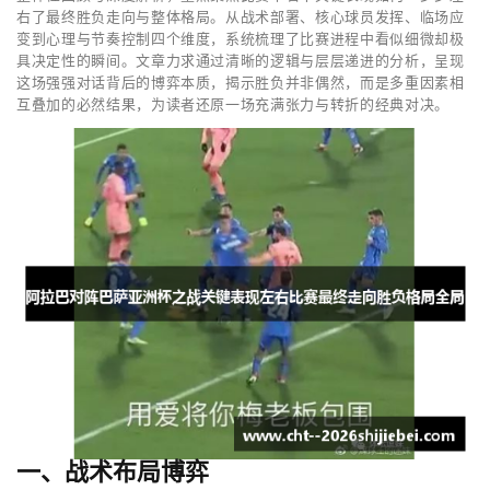
右了最终胜负走向与整体格局。从战术部署、核心球员发挥、临场应
变到心理与节奏控制四个维度，系统梳理了比赛进程中看似细微却极
具决定性的瞬间。文章力求通过清晰的逻辑与层层递进的分析，呈现
这场强强对话背后的博弈本质，揭示胜负并非偶然，而是多重因素相
互叠加的必然结果，为读者还原一场充满张力与转折的经典对决。
一、战术布局博弈