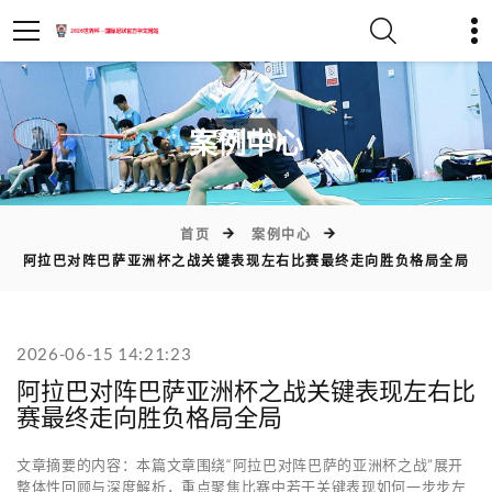
)
案例中心
首页
案例中心
阿拉巴对阵巴萨亚洲杯之战关键表现左右比赛最终走向胜负格局全局
2026-06-15 14:21:23
阿拉巴对阵巴萨亚洲杯之战关键表现左右比
赛最终走向胜负格局全局
文章摘要的内容：本篇文章围绕“阿拉巴对阵巴萨的亚洲杯之战”展开
整体性回顾与深度解析，重点聚焦比赛中若干关键表现如何一步步左