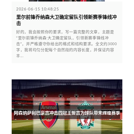
2026-06-15 10:48:25
里尔前锋乔纳森大卫确定留队引领新赛季锋线冲
击
好的，我会按照你的要求，写一篇完整的文章，主题是
“里尔前锋乔纳森·大卫确定留队，引领新赛季锋线冲
击”，并严格遵守你给出的格式和结构要求。全文约3000
字，我将均匀分配每个自然段的内容长度，并保证内容
丰...