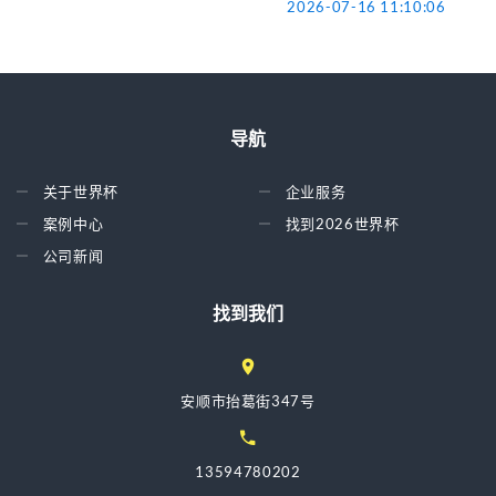
2026-07-16 11:10:06
导航
关于世界杯
企业服务
案例中心
找到2026世界杯
公司新闻
找到我们
安顺市抬葛街347号
13594780202