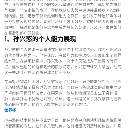
中，孙兴慜凭借自己出色的技术和敏锐的比赛洞察力，成功地为热刺
争取到一个决定性的点球，帮助球队从劣势中逆转并最终以3-2战胜
利物浦。这一场景不仅让热刺球迷为之疯狂，也引发了球迷和媒体对
于孙兴慜表现的热议。本文将从多个方面对孙兴慜的精彩表现进行详
细解析，探讨他是如何在比赛中成为热刺的英雄，以及这一事件如何
在赛后引起广泛讨论。
1、孙兴慜的个人能力展现
孙兴慜的个人技术一直是他在足球世界中的独特优势。作为亚洲足球
的代表性人物之一，他在速度、突破能力和控球技巧上展现出了世界
级水平。在这场比赛中，孙兴慜的一次个人突破成为了比赛的转折
点。通过迅速的加速和巧妙的摆脱防守，孙兴慜带球突入禁区，他的
这一举动让利物浦的防守球员措手不及。
在面对利物浦后卫时，孙兴慜显示了他对场上局势的敏锐判断。他不
仅巧妙地选择了最合适的进攻路线，而且在与防守球员的对抗中展现
了卓越的平衡感和技术。在禁区内，他与利物浦球员发生了身体接
触，而裁判毫不犹豫地判罚了点球。这一过程突显了孙兴慜作为进攻
核心的重要性，他的个人能力是热刺逆袭的关键。
世界杯
孙兴慜的技术优势并不止步于此，他在比赛中的跑动和站位也始终保
持着高度的专注。在许多关键时刻，他能迅速找到接球的位置，并且