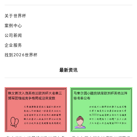
关于世界杯
案例中心
公司新闻
企业服务
找到2026世界杯
最新资讯