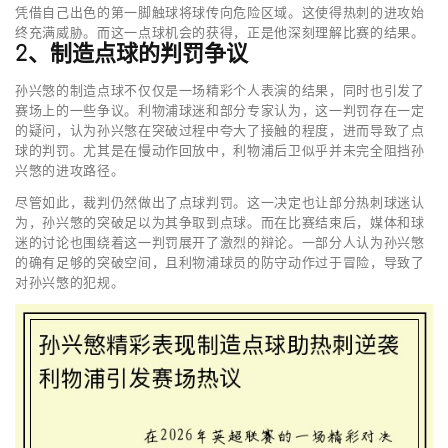
凭借自己出色的第一脚触球将球传向危险区域。这使得热刺的进攻始
终充满威胁。而这一点球机会的获得，正是他深刻理解比赛的结果。
2、制造点球的判罚争议
孙兴慜的制造点球不仅仅是一场精彩个人表演的结果，同时也引发了
赛场上的一些争议。利物浦球迷和部分专家认为，这一判罚存在一定
的疑问，认为孙兴慜在突破过程中夸大了接触的程度，进而导致了点
球的判罚。尤其是在慢动作回放中，利物浦后卫似乎并未完全阻挡孙
兴慜的进攻路径。
尽管如此，裁判仍然做出了点球判罚。这一决定也让部分热刺球迷认
为，孙兴慜的突破足以为其争取到点球。而在比赛结束后，媒体和球
迷的讨论也围绕着这一判罚展开了激烈的辩论。一部分人认为孙兴慜
的确有足够的突破空间，且利物浦球员的防守动作过于冒险，导致了
对孙兴慜的犯规。