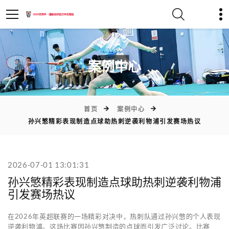
)
案例中心
首页
案例中心
孙兴慜精彩表现制造点球助热刺逆袭利物浦引发赛场热议
2026-07-01 13:01:31
孙兴慜精彩表现制造点球助热刺逆袭利物浦
引发赛场热议
在2026年英超联赛的一场精彩对决中，热刺队通过孙兴慜的个人表现
逆袭利物浦。这场比赛因孙兴慜制造的点球而引发广泛讨论。比赛